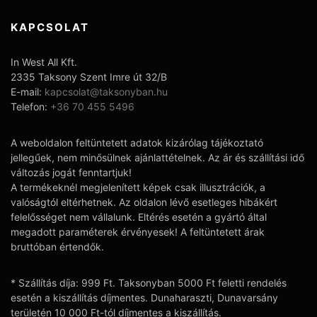
KAPCSOLAT
In West All Kft.
2335 Taksony Szent Imre út 32/B
E-mail:
kapcsolat@taksonyban.hu
Telefon:
+36 70 455 5496
A weboldalon feltüntetett adatok kizárólag tájékoztató
jellegűek, nem minősülnek ajánlattételnek. Az ár és szállítási idő
változás jogát fenntartjuk!
A termékeknél megjelenített képek csak illusztrációk, a
valóságtól eltérhetnek. Az oldalon lévő esetleges hibákért
felelősséget nem vállalunk. Eltérés esetén a gyártó által
megadott paraméterek érvényesek! A feltüntetett árak
bruttóban értendők.
* Szállítás díja: 999 Ft. Taksonyban 5000 Ft feletti rendelés
esetén a kiszállítás díjmentes. Dunaharaszti, Dunavarsány
területén 10 000 Ft-tól díjmentes a kiszállítás.