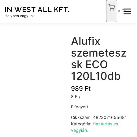
Tovább
IN WEST ALL KFT.
a
0 Ft
Menü
tartalomhoz
Helyben vagyunk
FÓKUSZ ÉLELMISZER
TÓPART ABC
Alufix
szemetesz
NEMZETI DOHÁNYBOLT
SZOLGÁLTATÁSOK
sk ECO
120L10db
KAPCSOLAT
WEB SHOP
989
Ft
8 Ft/L
Elfogyott
Cikkszám:
4823071655681
Kategória:
Háztartás és
vegyiáru