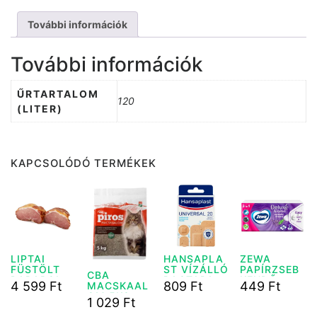
További információk
További információk
ŰRTARTALOM
120
(LITER)
KAPCSOLÓDÓ TERMÉKEK
LIPTAI
HANSAPLA
ZEWA
FÜSTÖLT
ST VÍZÁLLÓ
PAPÍRZSEB
CBA
DARABOLT
RAGTAPASZ
KENDŐ
4 599
Ft
809
Ft
449
Ft
MACSKAAL
SERTÉS
20DB
90DB 3RTG
OM 5KG
1 029
Ft
COMB 1
ALOE