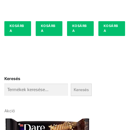
KOSÁRB
KOSÁRB
KOSÁRB
KOSÁRB
A
A
A
A
Keresés
Keresés
A
Akció
k
c
i