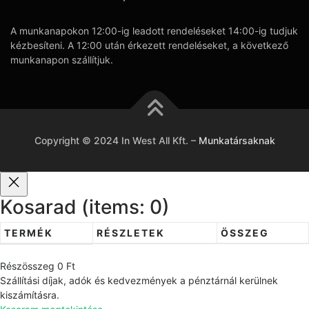
A munkanapokon 12:00-ig leadott rendeléseket 14:00-ig tudjuk
kézbesíteni. A 12:00 után érkezett rendeléseket, a következő
munkanapon szállítjuk.
Copyright © 2024 In West All Kft.
–
Munkatársaknak
Kosarad
(items: 0)
TERMÉK
RÉSZLETEK
ÖSSZEG
T
Részösszeg
0 Ft
e
Szállítási díjak, adók és kedvezmények a pénztárnál kerülnek
r
kiszámításra.