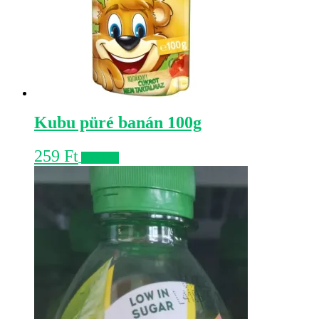
Kubu püré banán 100g
259
Ft
Kosárba