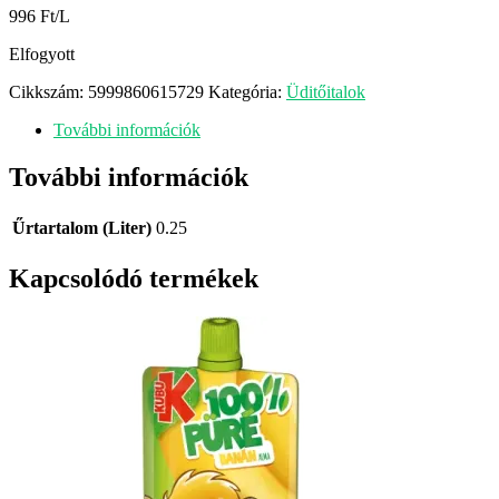
996 Ft/L
Elfogyott
Cikkszám:
5999860615729
Kategória:
Üditőitalok
További információk
További információk
Űrtartalom (Liter)
0.25
Kapcsolódó termékek