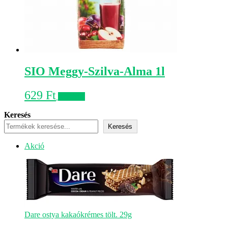
SIO Meggy-Szilva-Alma 1l
629
Ft
Kosárba
Keresés
Keresés
Akciós
Akció
termék
Dare ostya kakaókrémes tölt. 29g