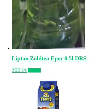
Lipton Zöldtea Eper 0.5l DRS
399
Ft
Kosárba