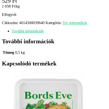
529
Ft
1 058 Ft/kg
Elfogyott
Cikkszám:
4014500039640
Kategória:
Tej, tejtermékek
További információk
További információk
Tömeg
0,5 kg
Kapcsolódó termékek