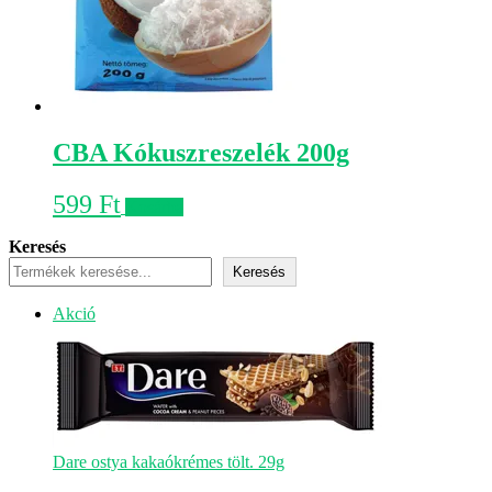
CBA Kókuszreszelék 200g
599
Ft
Kosárba
Keresés
Keresés
Akciós
Akció
termék
Dare ostya kakaókrémes tölt. 29g