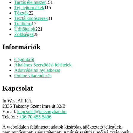
termék
151
Tartós élelmiszer
151
115
termék
Tej, tejtermékek
115
22
termék
Tészták
22
termék
31
Tisztálkodószerek
31
17
termék
Trafikáru
17
termék
221
Üditőitalok
221
28
termék
Zöldségek
28
termék
Információk
Cégünkről
Általános Szerződési feltételek
Adatvédelmi nyilatkozat
Online vitarendezés
Kapcsolat
In West All Kft.
2335 Taksony Szent Imre út 32/B
E-mail:
kapcsolat@taksonyban.hu
Telefon:
+36 70 455 5496
A weboldalon feltüntetett adatok kizárólag tájékoztató jellegűek,
nem minősülnek ajánlattételnek. Az ár és szállítási idő változás jogát