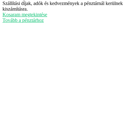
Termékek
Szállítási díjak, adók és kedvezmények a pénztárnál kerülnek
kiszámításra.
a
Kosaram megtekintése
kosárban
Tovább a pénztárhoz