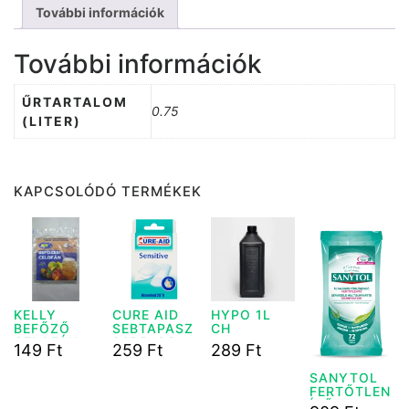
További információk
További információk
ŰRTARTALOM
0.75
(LITER)
KAPCSOLÓDÓ TERMÉKEK
KELLY
CURE AID
HYPO 1L
BEFŐZŐ
SEBTAPASZ
CH
CELOFÁN
20DB-OS
149
Ft
259
Ft
289
Ft
40X40CM
4DB
SANYTOL
FERTŐTLEN
ÍTŐ KENDŐ