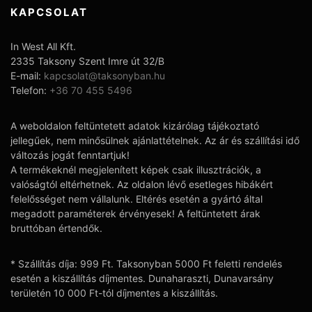
KAPCSOLAT
In West All Kft.
2335 Taksony Szent Imre út 32/B
E-mail:
kapcsolat@taksonyban.hu
Telefon:
+36 70 455 5496
A weboldalon feltüntetett adatok kizárólag tájékoztató
jellegűek, nem minősülnek ajánlattételnek. Az ár és szállítási idő
változás jogát fenntartjuk!
A termékeknél megjelenített képek csak illusztrációk, a
valóságtól eltérhetnek. Az oldalon lévő esetleges hibákért
felelősséget nem vállalunk. Eltérés esetén a gyártó által
megadott paraméterek érvényesek! A feltüntetett árak
bruttóban értendők.
* Szállítás díja: 999 Ft. Taksonyban 5000 Ft feletti rendelés
esetén a kiszállítás díjmentes. Dunaharaszti, Dunavarsány
területén 10 000 Ft-tól díjmentes a kiszállítás.