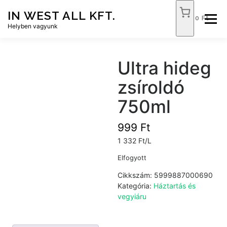
Tovább
IN WEST ALL KFT.
a
0 Ft
Menü
tartalomhoz
Helyben vagyunk
FÓKUSZ ÉLELMISZER
TÓPART ABC
Ultra hideg
zsíroldó
NEMZETI DOHÁNYBOLT
SZOLGÁLTATÁSOK
750ml
999
Ft
KAPCSOLAT
WEB SHOP
1 332 Ft/L
Elfogyott
Cikkszám:
5999887000690
Kategória:
Háztartás és
vegyiáru