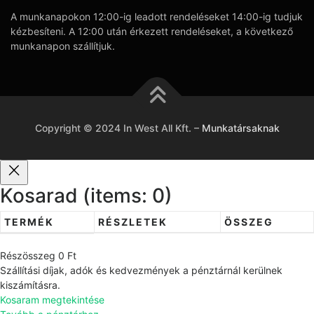
A munkanapokon 12:00-ig leadott rendeléseket 14:00-ig tudjuk
kézbesíteni. A 12:00 után érkezett rendeléseket, a következő
munkanapon szállítjuk.
Copyright © 2024 In West All Kft.
–
Munkatársaknak
Kosarad
(items: 0)
TERMÉK
RÉSZLETEK
ÖSSZEG
T
Részösszeg
0 Ft
e
Szállítási díjak, adók és kedvezmények a pénztárnál kerülnek
r
kiszámításra.
Kosaram megtekintése
m