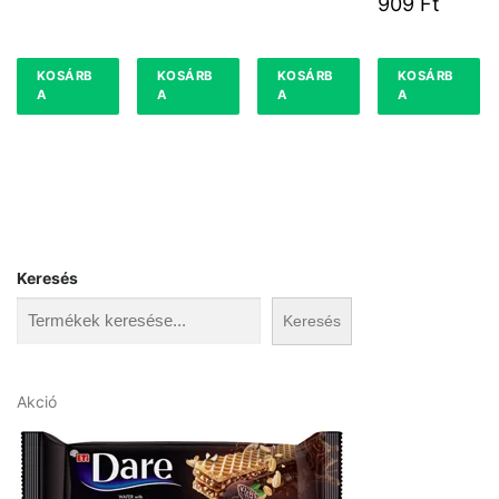
909
Ft
72DB
KOSÁRB
KOSÁRB
KOSÁRB
KOSÁRB
A
A
A
A
Keresés
Keresés
A
Akció
k
c
i
ó