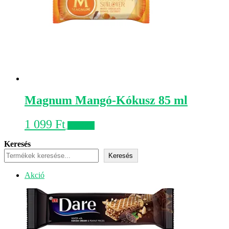
Magnum Mangó-Kókusz 85 ml
1 099
Ft
Kosárba
Keresés
Keresés
Akciós
Akció
termék