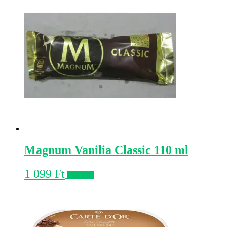
Magnum Vanilia Classic 110 ml
1 099
Ft
Kosárba