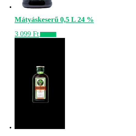
Mátyáskeserű 0,5 L 24 %
3 099
Ft
Kosárba