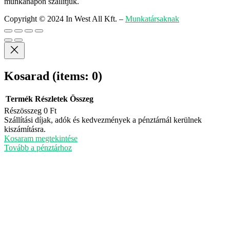
munkanapon szállítjuk.
Copyright © 2024 In West All Kft.
–
Munkatársaknak
Kosarad
(items: 0)
Termék
Részletek
Összeg
Részösszeg
0 Ft
Termékek
Szállítási díjak, adók és kedvezmények a pénztárnál kerülnek
kiszámításra.
a
Kosaram megtekintése
kosárban
Tovább a pénztárhoz