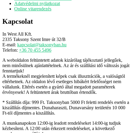
Adatvédelmi nyilatkozat
Online vitarendezés
Kapcsolat
In West All Kft.
2335 Taksony Szent Imre út 32/B
E-mail:
kapcsolat@taksonyban.hu
Telefon:
+36 70 455 5496
A weboldalon feltüntetett adatok kizárólag tájékoztató jellegűek,
nem minősülnek ajánlattételnek. Az ár és szállítási idő változás jogát
fenntartjuk!
A termékeknél megjelenített képek csak illusztrációk, a valóságtól
eltérhetnek. Az oldalon lévő esetleges hibákért felelősséget nem
vállalunk. Eltérés esetén a gyártó által megadott paraméterek
érvényesek! A feltüntetett árak bruttóban értendők.
* Szállítás díja: 999 Ft. Taksonyban 5000 Ft feletti rendelés esetén a
kiszállítás díjmentes. Dunaharaszti, Dunavarsány területén 10 000
Ft-tól díjmentes a kiszállítás.
A munkanapokon 12:00-ig leadott rendeléseket 14:00-ig tudjuk
kézbesíteni. A 12:00 után érkezett rendeléseket, a következő