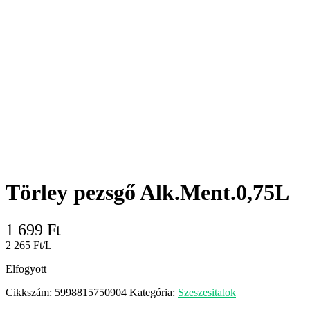
Törley pezsgő Alk.Ment.0,75L
1 699
Ft
2 265 Ft/L
Elfogyott
Cikkszám:
5998815750904
Kategória:
Szeszesitalok