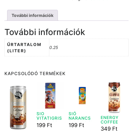
További információk
További információk
ŰRTARTALOM
0.25
(LITER)
KAPCSOLÓDÓ TERMÉKEK
SIO
SIÓ
ENERGY
VITATIGRIS
NARANCS
COFFEE
PIROS 20%
0,2 L 12 %
199
Ft
199
Ft
CAPPUCINO
0,2L
349
Ft
250 ML