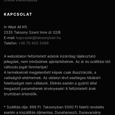
KAPCSOLAT
In West All Kft.
2335 Taksony Szent Imre út 32/B
E-mail:
kapcsolat@taksonyban.hu
Telefon:
+36 70 455 5496
A weboldalon feltüntetett adatok kizárólag tájékoztató
jellegűek, nem minősülnek ajánlattételnek. Az ár és szállítási idő
változás jogát fenntartjuk!
A termékeknél megjelenített képek csak illusztrációk, a
valóságtól eltérhetnek. Az oldalon lévő esetleges hibákért
felelősséget nem vállalunk. Eltérés esetén a gyártó által
megadott paraméterek érvényesek! A feltüntetett árak
bruttóban értendők.
* Szállítás díja: 999 Ft. Taksonyban 5000 Ft feletti rendelés
esetén a kiszállítás díjmentes. Dunaharaszti, Dunavarsány