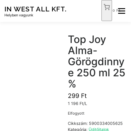
Tovább
IN WEST ALL KFT.
a
0 Ft
Menü
tartalomhoz
Helyben vagyunk
FÓKUSZ ÉLELMISZER
TÓPART ABC
Top Joy
Alma-
NEMZETI DOHÁNYBOLT
SZOLGÁLTATÁSOK
Görögdinny
e 250 ml 25
KAPCSOLAT
WEB SHOP
%
299
Ft
1 196 Ft/L
Elfogyott
Cikkszám:
5900334005625
Kategória:
Üditőitalok