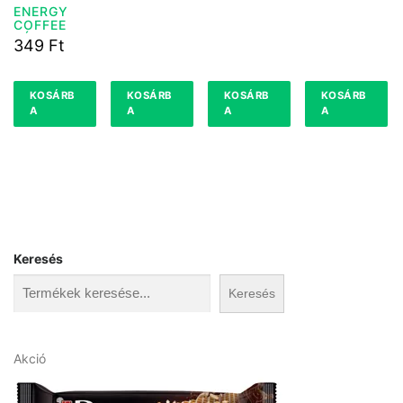
ENERGY
COFFEE
KÓKUSZ
349
Ft
250 ML
KOSÁRB
KOSÁRB
KOSÁRB
KOSÁRB
A
A
A
A
Keresés
Keresés
A
Akció
k
c