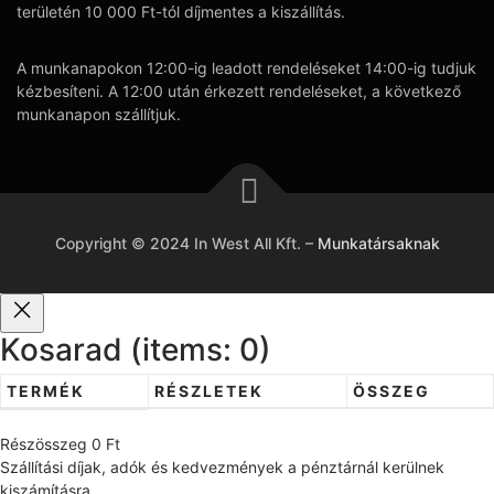
területén 10 000 Ft-tól díjmentes a kiszállítás.
A munkanapokon 12:00-ig leadott rendeléseket 14:00-ig tudjuk
kézbesíteni. A 12:00 után érkezett rendeléseket, a következő
munkanapon szállítjuk.
Copyright © 2024 In West All Kft.
–
Munkatársaknak
Kosarad
(items: 0)
TERMÉK
RÉSZLETEK
ÖSSZEG
T
Részösszeg
0 Ft
e
Szállítási díjak, adók és kedvezmények a pénztárnál kerülnek
r
kiszámításra.