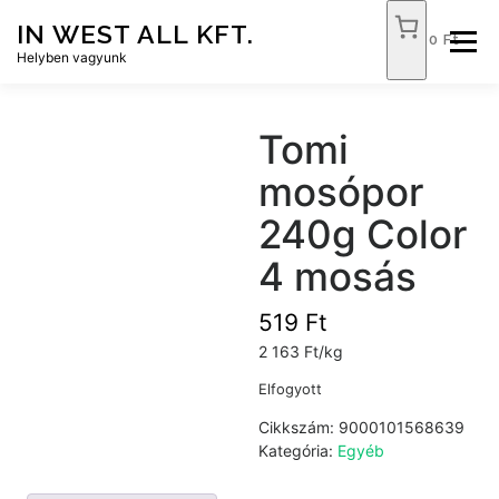
Tovább
IN WEST ALL KFT.
a
0 Ft
Menü
tartalomhoz
Helyben vagyunk
FÓKUSZ ÉLELMISZER
TÓPART ABC
Tomi
mosópor
NEMZETI DOHÁNYBOLT
SZOLGÁLTATÁSOK
240g Color
4 mosás
KAPCSOLAT
WEB SHOP
519
Ft
2 163 Ft/kg
Elfogyott
Cikkszám:
9000101568639
Kategória:
Egyéb