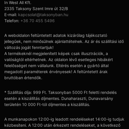
In West All Kft.
2335 Taksony Szent Imre út 32/B
E-mail:
kapcsolat@taksonyban.hu
Telefon:
+36 70 455 5496
A weboldalon feltüntetett adatok kizárólag tájékoztató
jellegűek, nem minősülnek ajánlattételnek. Az ár és szállítási idő
változás jogát fenntartjuk!
A termékeknél megjelenített képek csak illusztrációk, a
valóságtól eltérhetnek. Az oldalon lévő esetleges hibákért
felelősséget nem vállalunk. Eltérés esetén a gyártó által
megadott paraméterek érvényesek! A feltüntetett árak
bruttóban értendők.
* Szállítás díja: 999 Ft. Taksonyban 5000 Ft feletti rendelés
esetén a kiszállítás díjmentes. Dunaharaszti, Dunavarsány
területén 10 000 Ft-tól díjmentes a kiszállítás.
A munkanapokon 12:00-ig leadott rendeléseket 14:00-ig tudjuk
kézbesíteni. A 12:00 után érkezett rendeléseket, a következő