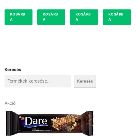
KOSÁRB
KOSÁRB
KOSÁRB
KOSÁRB
A
A
A
A
Keresés
Keresés
A
Akció
k
c
i
ó
s