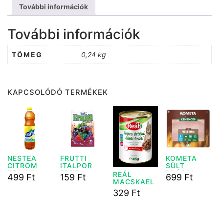
További információk
További információk
TÖMEG
0,24 kg
KAPCSOLÓDÓ TERMÉKEK
NESTEA
FRUTTI
KOMETA
CITROM
ITALPOR
SÜLT
TEA 1,5L
ERDEI
PRÁGAI
REÁL
499
Ft
159
Ft
699
Ft
DRS
GYÜMLÖCS
SONKA 90G
MACSKAEL
85G
EDEL
329
Ft
KONZERV
MARHA
415G