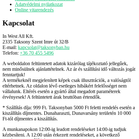
Adatvédelmi nyilatkozat
Online vitarendezés
Kapcsolat
In West All Kft.
2335 Taksony Szent Imre út 32/B
E-mail:
kapcsolat@taksonyban.hu
Telefon:
+36 70 455 5496
A weboldalon feltüntetett adatok kizárólag tájékoztató jellegűek,
nem minősülnek ajánlattételnek. Az ár és szállítási idő változás jogát
fenntartjuk!
A termékeknél megjelenített képek csak illusztrációk, a valóságtól
eltérhetnek. Az oldalon lévő esetleges hibákért felelősséget nem
vállalunk. Eltérés esetén a gyártó által megadott paraméterek
érvényesek! A feltüntetett árak bruttóban értendők.
* Szállítás díja: 999 Ft. Taksonyban 5000 Ft feletti rendelés esetén a
kiszállítás díjmentes. Dunaharaszti, Dunavarsány területén 10 000
Ft-tól díjmentes a kiszállítás.
A munkanapokon 12:00-ig leadott rendeléseket 14:00-ig tudjuk
kézbesíteni. A 12:00 után érkezett rendeléseket, a következő