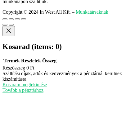
munkanapon szállítjuk.
Copyright © 2024 In West All Kft.
–
Munkatársaknak
Kosarad
(items: 0)
Termék
Részletek
Összeg
Részösszeg
0 Ft
Termékek
Szállítási díjak, adók és kedvezmények a pénztárnál kerülnek
kiszámításra.
a
Kosaram megtekintése
kosárban
Tovább a pénztárhoz