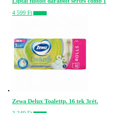
Liptai füstölt darabolt sertés comb 1
4 599
Ft
Kosárba
Zewa Delux Toalettp. 16 tek 3rét.