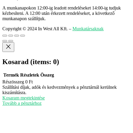
A munkanapokon 12:00-ig leadott rendeléseket 14:00-ig tudjuk
kézbesíteni. A 12:00 után érkezett rendeléseket, a következő
munkanapon szállítjuk.
Copyright © 2024 In West All Kft.
–
Munkatársaknak
Kosarad
(items: 0)
Termék
Részletek
Összeg
Részösszeg
0 Ft
Termékek
Szállítási díjak, adók és kedvezmények a pénztárnál kerülnek
kiszámításra.
a
Kosaram megtekintése
kosárban
Tovább a pénztárhoz