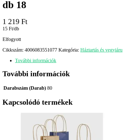
db 18
1 219
Ft
15 Ft/db
Elfogyott
Cikkszám:
4006083551077
Kategória:
Háztartás és vegyiáru
További információk
További információk
Darabszám (Darab)
80
Kapcsolódó termékek