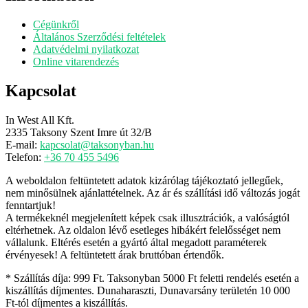
Cégünkről
Általános Szerződési feltételek
Adatvédelmi nyilatkozat
Online vitarendezés
Kapcsolat
In West All Kft.
2335 Taksony Szent Imre út 32/B
E-mail:
kapcsolat@taksonyban.hu
Telefon:
+36 70 455 5496
A weboldalon feltüntetett adatok kizárólag tájékoztató jellegűek,
nem minősülnek ajánlattételnek. Az ár és szállítási idő változás jogát
fenntartjuk!
A termékeknél megjelenített képek csak illusztrációk, a valóságtól
eltérhetnek. Az oldalon lévő esetleges hibákért felelősséget nem
vállalunk. Eltérés esetén a gyártó által megadott paraméterek
érvényesek! A feltüntetett árak bruttóban értendők.
* Szállítás díja: 999 Ft. Taksonyban 5000 Ft feletti rendelés esetén a
kiszállítás díjmentes. Dunaharaszti, Dunavarsány területén 10 000
Ft-tól díjmentes a kiszállítás.