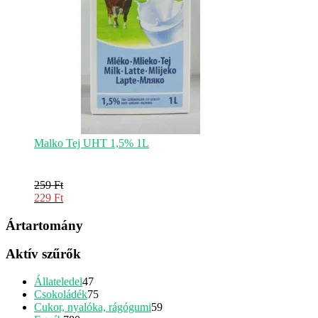
Malko Tej UHT 1,5% 1L
259
Ft
Original
229
Ft
price
Current
was:
price
Ártartomány
259 Ft.
is:
229 Ft.
Aktív szűrők
47
Állateledel
47
termék
75
Csokoládék
75
termék
59
Cukor, nyalóka, rágógumi
59