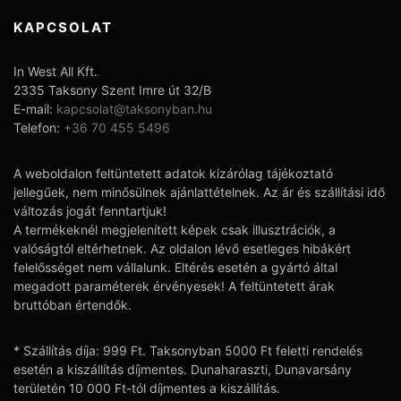
KAPCSOLAT
In West All Kft.
2335 Taksony Szent Imre út 32/B
E-mail:
kapcsolat@taksonyban.hu
Telefon:
+36 70 455 5496
A weboldalon feltüntetett adatok kizárólag tájékoztató
jellegűek, nem minősülnek ajánlattételnek. Az ár és szállítási idő
változás jogát fenntartjuk!
A termékeknél megjelenített képek csak illusztrációk, a
valóságtól eltérhetnek. Az oldalon lévő esetleges hibákért
felelősséget nem vállalunk. Eltérés esetén a gyártó által
megadott paraméterek érvényesek! A feltüntetett árak
bruttóban értendők.
* Szállítás díja: 999 Ft. Taksonyban 5000 Ft feletti rendelés
esetén a kiszállítás díjmentes. Dunaharaszti, Dunavarsány
területén 10 000 Ft-tól díjmentes a kiszállítás.