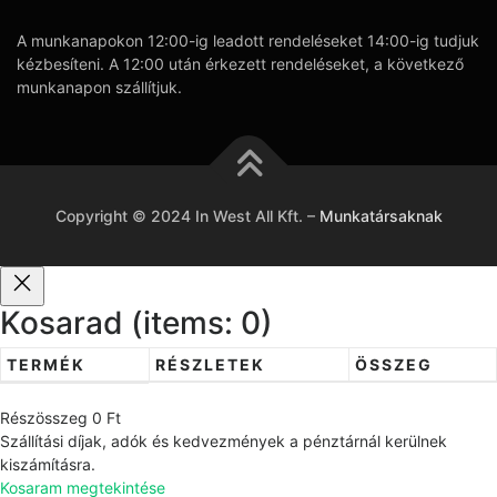
A munkanapokon 12:00-ig leadott rendeléseket 14:00-ig tudjuk
kézbesíteni. A 12:00 után érkezett rendeléseket, a következő
munkanapon szállítjuk.
Copyright © 2024 In West All Kft.
–
Munkatársaknak
Kosarad
(items: 0)
TERMÉK
RÉSZLETEK
ÖSSZEG
T
Részösszeg
0 Ft
e
Szállítási díjak, adók és kedvezmények a pénztárnál kerülnek
r
kiszámításra.
Kosaram megtekintése