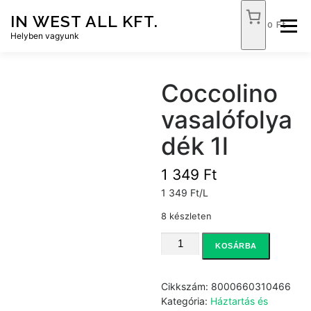
Tovább
IN WEST ALL KFT.
a
0 Ft
Menü
tartalomhoz
Helyben vagyunk
FÓKUSZ ÉLELMISZER
TÓPART ABC
Coccolino
vasalófolya
NEMZETI DOHÁNYBOLT
SZOLGÁLTATÁSOK
dék 1l
1 349
Ft
KAPCSOLAT
WEB SHOP
1 349 Ft/L
8 készleten
Coccolino
KOSÁRBA
vasalófolyadék
1l
mennyiség
Cikkszám:
8000660310466
Kategória:
Háztartás és