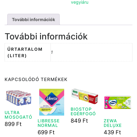
vegyiáru
További információk
További információk
ŰRTARTALOM
1
(LITER)
KAPCSOLÓDÓ TERMÉKEK
BIOSTOP
ULTRA
EGÉRFOGÓ
MOSOGATÓ
RAGASZTÓ
849
Ft
LIBRESSE
ZEWA
POR
135 G
899
Ft
NORMAL
DELUXE
ZACSKÓS
50DB
PAPÍRZSEB
500G
699
Ft
439
Ft
KENDŐ