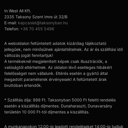
In West All Kft.
2335 Taksony Szent Imre út 32/B
E-mail:
kapcsolat@taksonyban.hu
Telefon:
+36 70 455 5496
A weboldalon feltüntetett adatok kizárólag tájékoztató
jellegűek, nem minősülnek ajánlattételnek. Az ár és szállítási idő
változás jogát fenntartjuk!
A termékeknél megjelenített képek csak illusztrációk, a
valóságtól eltérhetnek. Az oldalon lévő esetleges hibákért
felelősséget nem vállalunk. Eltérés esetén a gyártó által
megadott paraméterek érvényesek! A feltüntetett árak
bruttóban értendők.
* Szállítás díja: 999 Ft. Taksonyban 5000 Ft feletti rendelés
esetén a kiszállítás díjmentes. Dunaharaszti, Dunavarsány
területén 10 000 Ft-tól díjmentes a kiszállítás.
A munkanapokon 12:00-ig leadott rendeléseket 14:00-ig tudjuk