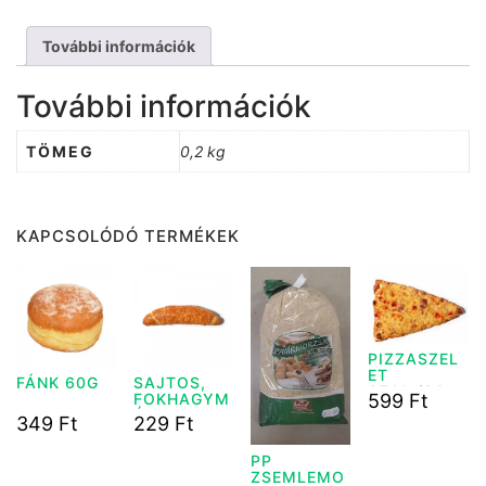
További információk
További információk
TÖMEG
0,2 kg
KAPCSOLÓDÓ TERMÉKEK
PIZZASZEL
ET
FÁNK 60G
SAJTOS,
SZAL./SON
599
Ft
FOKHAGYM
K.HELYBEN
ÁS KIFLI
349
Ft
229
Ft
SÜLT 150G
KICSI
PP
ZSEMLEMO