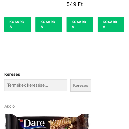
RZSA
549
Ft
0,5KG.
KOSÁRB
KOSÁRB
KOSÁRB
KOSÁRB
A
A
A
A
Keresés
Keresés
A
Akció
k
c
i