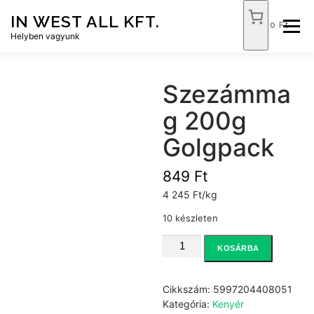
Tovább
IN WEST ALL KFT.
a
0 Ft
Menü
tartalomhoz
Helyben vagyunk
FÓKUSZ ÉLELMISZER
TÓPART ABC
Szezámma
g 200g
NEMZETI DOHÁNYBOLT
SZOLGÁLTATÁSOK
Golgpack
849
Ft
KAPCSOLAT
WEB SHOP
4 245 Ft/kg
10 készleten
Szezámmag
KOSÁRBA
200g
Golgpack
mennyiség
Cikkszám:
5997204408051
Kategória:
Kenyér