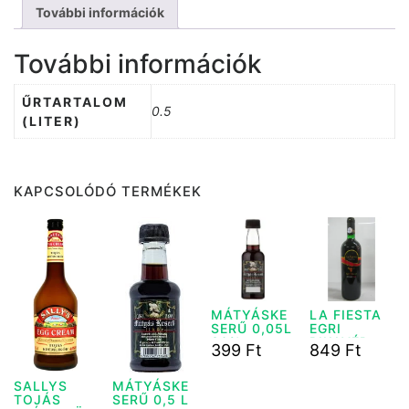
További információk
További információk
ŰRTARTALOM
0.5
(LITER)
KAPCSOLÓDÓ TERMÉKEK
MÁTYÁSKE
LA FIESTA
SERŰ 0,05L
EGRI
30%
BIKAVÉR
399
Ft
849
Ft
0,75L
SALLYS
MÁTYÁSKE
TOJÁS
SERŰ 0,5 L