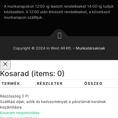
A munkanapokon 12:00-ig leadott rendeléseket 14:00-ig tudjuk
kézbesíteni. A 12:00 után érkezett rendeléseket, a következő
munkanapon szállítjuk.
Copyright © 2024 In West All Kft.
–
Munkatársaknak
Kosarad
(items: 0)
TERMÉK
RÉSZLETEK
ÖSSZEG
T
Részösszeg
0 Ft
e
Szállítási díjak, adók és kedvezmények a pénztárnál kerülnek
r
kiszámításra.
Kosaram megtekintése
m