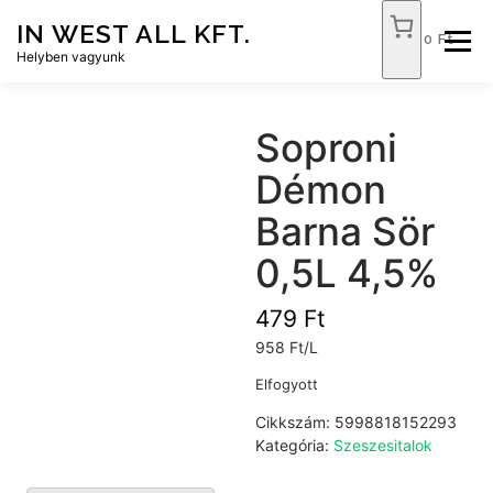
Tovább
IN WEST ALL KFT.
a
0 Ft
Menü
tartalomhoz
Helyben vagyunk
FÓKUSZ ÉLELMISZER
TÓPART ABC
Soproni
Démon
NEMZETI DOHÁNYBOLT
SZOLGÁLTATÁSOK
Barna Sör
0,5L 4,5%
KAPCSOLAT
WEB SHOP
479
Ft
958 Ft/L
Elfogyott
Cikkszám:
5998818152293
Kategória:
Szeszesitalok