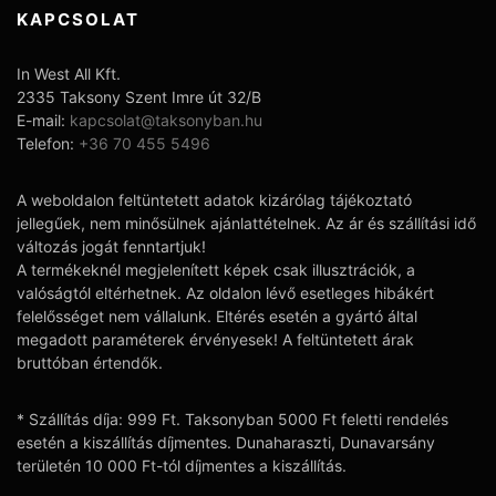
KAPCSOLAT
In West All Kft.
2335 Taksony Szent Imre út 32/B
E-mail:
kapcsolat@taksonyban.hu
Telefon:
+36 70 455 5496
A weboldalon feltüntetett adatok kizárólag tájékoztató
jellegűek, nem minősülnek ajánlattételnek. Az ár és szállítási idő
változás jogát fenntartjuk!
A termékeknél megjelenített képek csak illusztrációk, a
valóságtól eltérhetnek. Az oldalon lévő esetleges hibákért
felelősséget nem vállalunk. Eltérés esetén a gyártó által
megadott paraméterek érvényesek! A feltüntetett árak
bruttóban értendők.
* Szállítás díja: 999 Ft. Taksonyban 5000 Ft feletti rendelés
esetén a kiszállítás díjmentes. Dunaharaszti, Dunavarsány
területén 10 000 Ft-tól díjmentes a kiszállítás.