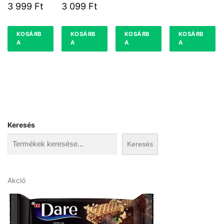
KRÉMLIKÖR
24 %
3 999
Ft
3 099
Ft
0,5L 15%
KOSÁRB
KOSÁRB
KOSÁRB
KOSÁRB
A
A
A
A
Keresés
Keresés
A
Akció
k
c
i
ó