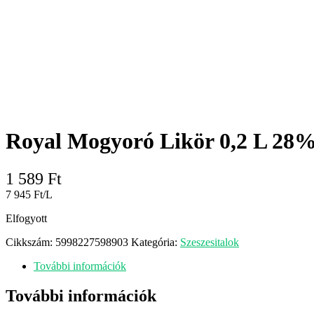
Royal Mogyoró Likör 0,2 L 28
1 589
Ft
7 945 Ft/L
Elfogyott
Cikkszám:
5998227598903
Kategória:
Szeszesitalok
További információk
További információk