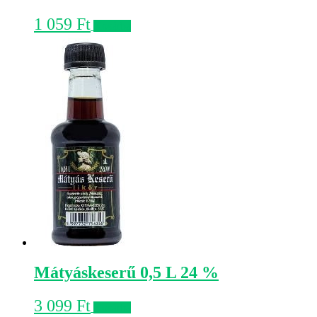
1 059
Ft
Kosárba
Mátyáskeserű 0,5 L 24 %
3 099
Ft
Kosárba