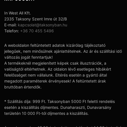
In West All Kft.
2335 Taksony Szent Imre út 32/B
E-mail:
kapcsolat@taksonyban.hu
Telefon:
+36 70 455 5496
A weboldalon feltüntetett adatok kizárólag tájékoztató
jellegűek, nem minősülnek ajánlattételnek. Az ár és szállítási idő
változás jogát fenntartjuk!
A termékeknél megjelenített képek csak illusztrációk, a
valóságtól eltérhetnek. Az oldalon lévő esetleges hibákért
felelősséget nem vállalunk. Eltérés esetén a gyártó által
megadott paraméterek érvényesek! A feltüntetett árak
bruttóban értendők.
* Szállítás díja: 999 Ft. Taksonyban 5000 Ft feletti rendelés
esetén a kiszállítás díjmentes. Dunaharaszti, Dunavarsány
területén 10 000 Ft-tól díjmentes a kiszállítás.