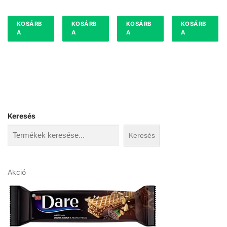
KOSÁRB
KOSÁRB
KOSÁRB
KOSÁRB
A
A
A
A
Keresés
Keresés
A
Akció
k
c
i
ó
s