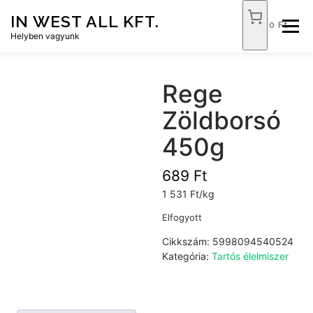
Tovább
IN WEST ALL KFT.
a
0 Ft
Menü
tartalomhoz
Helyben vagyunk
FÓKUSZ ÉLELMISZER
TÓPART ABC
Rege
Zöldborsó
NEMZETI DOHÁNYBOLT
SZOLGÁLTATÁSOK
450g
689
Ft
KAPCSOLAT
WEB SHOP
1 531 Ft/kg
Elfogyott
Cikkszám:
5998094540524
Kategória:
Tartós élelmiszer