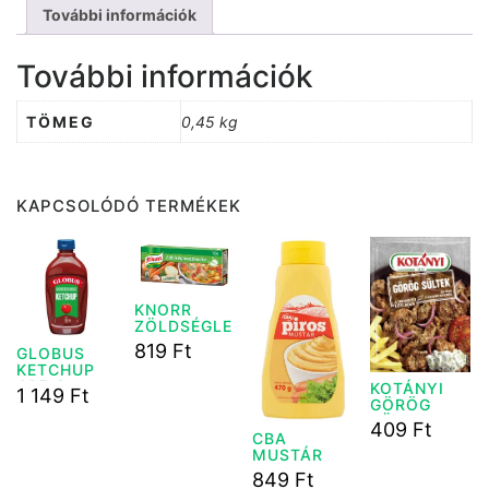
További információk
További információk
TÖMEG
0,45 kg
KAPCSOLÓDÓ TERMÉKEK
KNORR
ZÖLDSÉGLE
VES KOCKA
819
Ft
GLOBUS
120G
KETCHUP
485 G
KOTÁNYI
1 149
Ft
GÖRÖG
SÜLTEK 35
409
Ft
G
CBA
MUSTÁR
470G
849
Ft