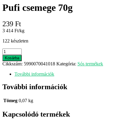
Pufi csemege 70g
239
Ft
3 414 Ft/kg
122 készleten
Pufi
csemege
Kosárba
70g
Cikkszám:
5990070041018
Kategória:
Sós termékek
mennyiség
További információk
További információk
Tömeg
0,07 kg
Kapcsolódó termékek