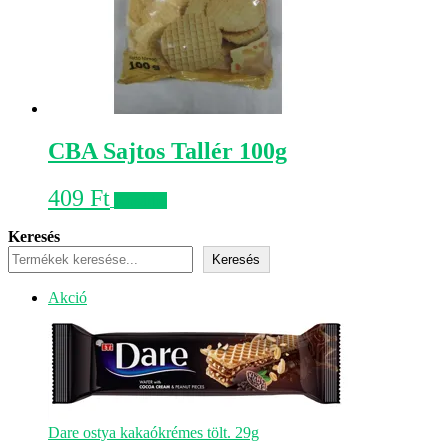
CBA Sajtos Tallér 100g
409
Ft
Kosárba
Keresés
Keresés
Akciós
Akció
termék
Dare ostya kakaókrémes tölt. 29g