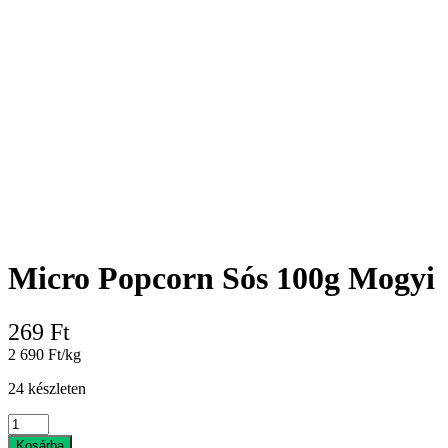
Micro Popcorn Sós 100g Mogyi
269
Ft
2 690 Ft/kg
24 készleten
Micro
Popcorn
Kosárba