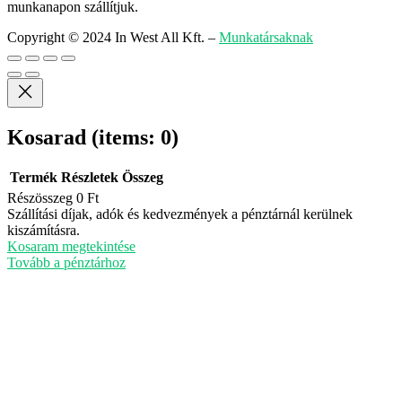
munkanapon szállítjuk.
Copyright © 2024 In West All Kft.
–
Munkatársaknak
Kosarad
(items: 0)
Termék
Részletek
Összeg
Részösszeg
0 Ft
Termékek
Szállítási díjak, adók és kedvezmények a pénztárnál kerülnek
kiszámításra.
a
Kosaram megtekintése
kosárban
Tovább a pénztárhoz