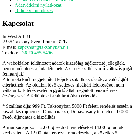
Adatvédelmi nyilatkozat
Online vitarendezés
Kapcsolat
In West All Kft.
2335 Taksony Szent Imre út 32/B
E-mail:
kapcsolat@taksonyban.hu
Telefon:
+36 70 455 5496
A weboldalon feltüntetett adatok kizárólag tájékoztató jellegűek,
nem minősülnek ajánlattételnek. Az ár és szállítási idő változás jogát
fenntartjuk!
A termékeknél megjelenített képek csak illusztrációk, a valóságtól
eltérhetnek. Az oldalon lévő esetleges hibákért felelősséget nem
vállalunk. Eltérés esetén a gyártó által megadott paraméterek
érvényesek! A feltüntetett árak bruttóban értendők.
* Szállítás díja: 999 Ft. Taksonyban 5000 Ft feletti rendelés esetén a
kiszállítás díjmentes. Dunaharaszti, Dunavarsány területén 10 000
Ft-tól díjmentes a kiszállítás.
A munkanapokon 12:00-ig leadott rendeléseket 14:00-ig tudjuk
kézbesíteni. A 12:00 után érkezett rendeléseket, a következő