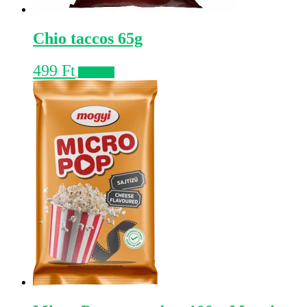
Chio taccos 65g
499
Ft
Kosárba