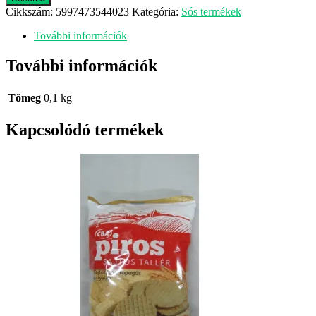
Sós
Cikkszám:
5997473544023
Kategória:
Sós termékek
100g
Mogyi
További információk
mennyiség
További információk
Tömeg
0,1 kg
Kapcsolódó termékek