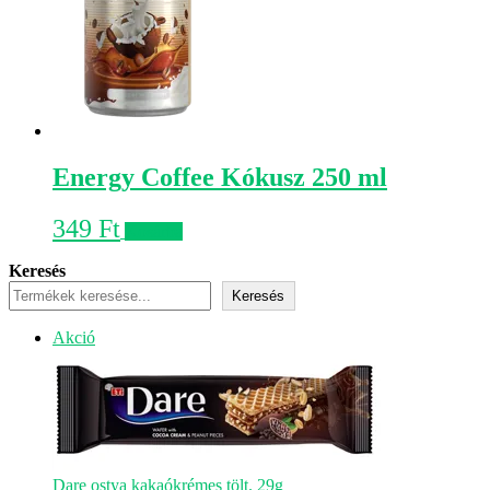
Energy Coffee Kókusz 250 ml
349
Ft
Kosárba
Keresés
Keresés
Akciós
Akció
termék
Dare ostya kakaókrémes tölt. 29g