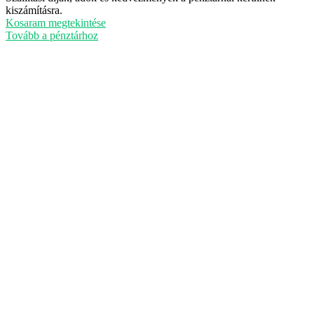
Termékek
kiszámításra.
a
Kosaram megtekintése
kosárban
Tovább a pénztárhoz