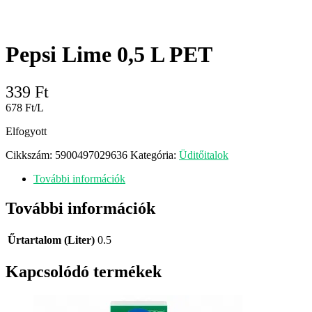
Pepsi Lime 0,5 L PET
339
Ft
678 Ft/L
Elfogyott
Cikkszám:
5900497029636
Kategória:
Üditőitalok
További információk
További információk
Űrtartalom (Liter)
0.5
Kapcsolódó termékek