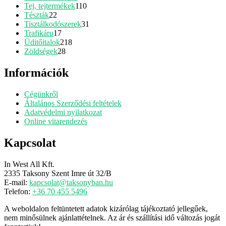
110
termék
Tej, tejtermékek
110
22
termék
Tészták
22
termék
31
Tisztálkodószerek
31
17
termék
Trafikáru
17
termék
218
Üditőitalok
218
28
termék
Zöldségek
28
termék
Információk
Cégünkről
Általános Szerződési feltételek
Adatvédelmi nyilatkozat
Online vitarendezés
Kapcsolat
In West All Kft.
2335 Taksony Szent Imre út 32/B
E-mail:
kapcsolat@taksonyban.hu
Telefon:
+36 70 455 5496
A weboldalon feltüntetett adatok kizárólag tájékoztató jellegűek,
nem minősülnek ajánlattételnek. Az ár és szállítási idő változás jogát