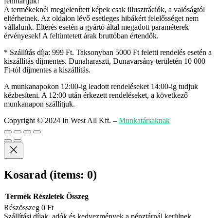
fenntartjuk!
A termékeknél megjelenített képek csak illusztrációk, a valóságtól
eltérhetnek. Az oldalon lévő esetleges hibákért felelősséget nem
vállalunk. Eltérés esetén a gyártó által megadott paraméterek
érvényesek! A feltüntetett árak bruttóban értendők.
* Szállítás díja: 999 Ft. Taksonyban 5000 Ft feletti rendelés esetén a
kiszállítás díjmentes. Dunaharaszti, Dunavarsány területén 10 000
Ft-tól díjmentes a kiszállítás.
A munkanapokon 12:00-ig leadott rendeléseket 14:00-ig tudjuk
kézbesíteni. A 12:00 után érkezett rendeléseket, a következő
munkanapon szállítjuk.
Copyright © 2024 In West All Kft.
–
Munkatársaknak
Kosarad
(items: 0)
Termék
Részletek
Összeg
Részösszeg
0 Ft
Szállítási díjak, adók és kedvezmények a pénztárnál kerülnek