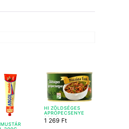
HI ZÖLDSÉGES
APRÓPECSENYE
380 G
1 269
Ft
 MUSTÁR
L 200G