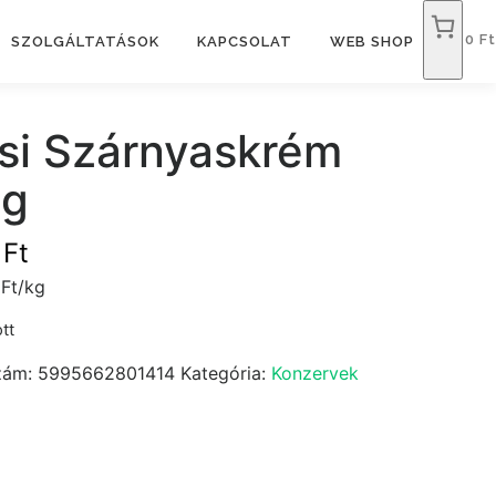
0 Ft
SZOLGÁLTATÁSOK
KAPCSOLAT
WEB SHOP
si Szárnyaskrém
5g
9
Ft
Ft/kg
tt
zám:
5995662801414
Kategória:
Konzervek