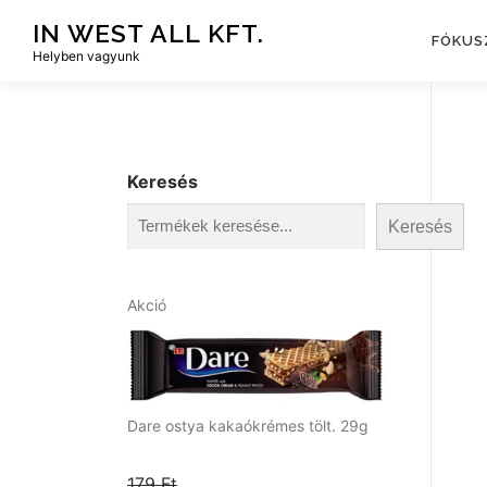
Tovább
IN WEST ALL KFT.
a
FÓKUS
Helyben vagyunk
tartalomhoz
Keresés
Keresés
A
Akció
k
c
i
ó
s
Dare ostya kakaókrémes tölt. 29g
t
e
179
Ft
r