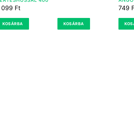
G
1 099
Ft
749
KOSÁRBA
KOSÁRBA
KOS