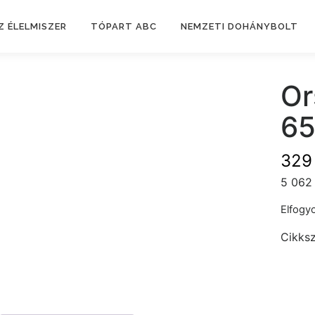
Z ÉLELMISZER
TÓPART ABC
NEMZETI DOHÁNYBOLT
Or
6
32
5 062 
Elfogyo
Cikks