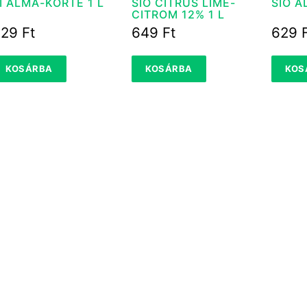
I ALMA-KÖRTE 1 L
SIO CITRUS LIME-
CITROM 12% 1 L
629
Ft
649
Ft
629
KOSÁRBA
KOSÁRBA
KOS