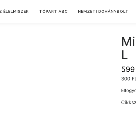
Z ÉLELMISZER
TÓPART ABC
NEMZETI DOHÁNYBOLT
Mi
L
59
300 Ft
Elfogyo
Cikks