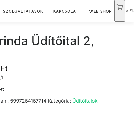
0 Ft
SZOLGÁLTATÁSOK
KAPCSOLAT
WEB SHOP
rinda Üdítőital 2,
9
Ft
/L
tt
zám:
5997264167714
Kategória:
Üditőitalok