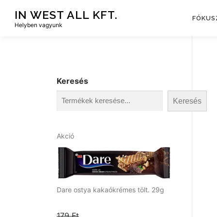
Tovább
IN WEST ALL KFT.
a
FÓKUS
Helyben vagyunk
tartalomhoz
Keresés
Keresés
A
Akció
k
c
i
ó
s
Dare ostya kakaókrémes tölt. 29g
t
e
179
Ft
r