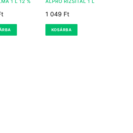
SIÓ ALMA 1 L 12 %
ALPRO RIZSITAL 1 L
Ft
1 049
Ft
ÁRBA
KOSÁRBA