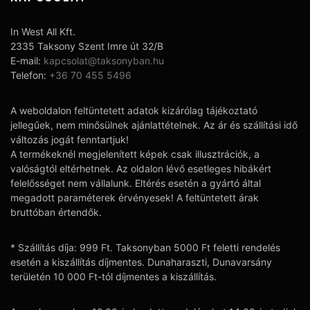
In West All Kft.
2335 Taksony Szent Imre út 32/B
E-mail:
kapcsolat@taksonyban.hu
Telefon:
+36 70 455 5496
A weboldalon feltüntetett adatok kizárólag tájékoztató
jellegűek, nem minősülnek ajánlattételnek. Az ár és szállítási idő
változás jogát fenntartjuk!
A termékeknél megjelenített képek csak illusztrációk, a
valóságtól eltérhetnek. Az oldalon lévő esetleges hibákért
felelősséget nem vállalunk. Eltérés esetén a gyártó által
megadott paraméterek érvényesek! A feltüntetett árak
bruttóban értendők.
* Szállítás díja: 999 Ft. Taksonyban 5000 Ft feletti rendelés
esetén a kiszállítás díjmentes. Dunaharaszti, Dunavarsány
területén 10 000 Ft-tól díjmentes a kiszállítás.