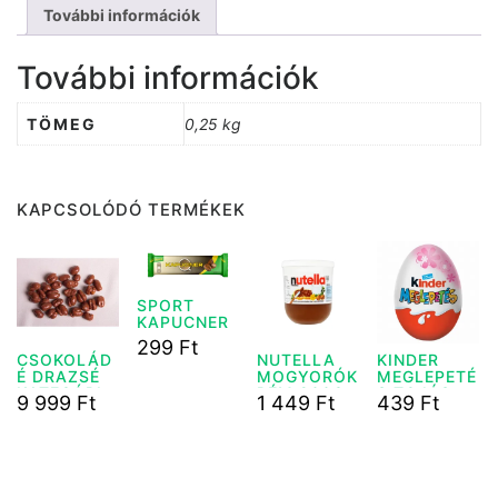
További információk
További információk
TÖMEG
0,25 kg
KAPCSOLÓDÓ TERMÉKEK
SPORT
KAPUCNER
SZELET 31
299
Ft
G
CSOKOLÁD
NUTELLA
KINDER
É DRAZSÉ
MOGYORÓK
MEGLEPETÉ
KATEGÓRIA
RÉM 200G
S TOJÁS
9 999
Ft
1 449
Ft
439
Ft
2. ÉT/TEJ
LÁNYOS
1KG
20G