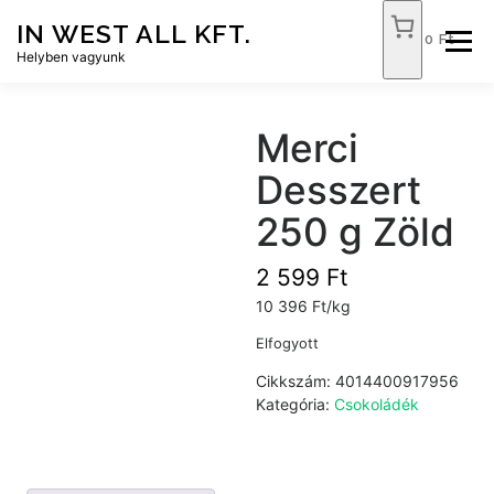
Tovább
IN WEST ALL KFT.
a
0 Ft
Menü
tartalomhoz
Helyben vagyunk
FÓKUSZ ÉLELMISZER
TÓPART ABC
Merci
Desszert
NEMZETI DOHÁNYBOLT
SZOLGÁLTATÁSOK
250 g Zöld
2 599
Ft
KAPCSOLAT
WEB SHOP
10 396 Ft/kg
Elfogyott
Cikkszám:
4014400917956
Kategória:
Csokoládék