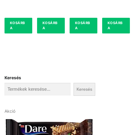
KOSÁRB
KOSÁRB
KOSÁRB
KOSÁRB
A
A
A
A
Keresés
Keresés
A
Akció
k
c
i