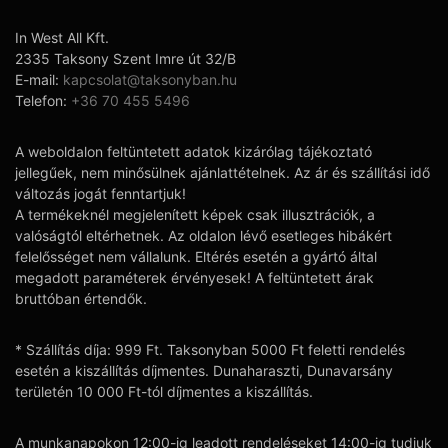
In West All Kft.
2335 Taksony Szent Imre út 32/B
E-mail:
kapcsolat@taksonyban.hu
Telefon:
+36 70 455 5496
A weboldalon feltüntetett adatok kizárólag tájékoztató
jellegűek, nem minősülnek ajánlattételnek. Az ár és szállítási idő
változás jogát fenntartjuk!
A termékeknél megjelenített képek csak illusztrációk, a
valóságtól eltérhetnek. Az oldalon lévő esetleges hibákért
felelősséget nem vállalunk. Eltérés esetén a gyártó által
megadott paraméterek érvényesek! A feltüntetett árak
bruttóban értendők.
* Szállítás díja: 999 Ft. Taksonyban 5000 Ft feletti rendelés
esetén a kiszállítás díjmentes. Dunaharaszti, Dunavarsány
területén 10 000 Ft-tól díjmentes a kiszállítás.
A munkanapokon 12:00-ig leadott rendeléseket 14:00-ig tudjuk