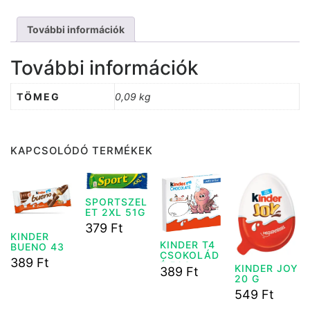
További információk
További információk
TÖMEG
0,09 kg
KAPCSOLÓDÓ TERMÉKEK
SPORTSZEL
ET 2XL 51G
379
Ft
KINDER
KINDER T4
BUENO 43
CSOKOLÁD
G
389
Ft
É 50G
KINDER JOY
389
Ft
20 G
549
Ft