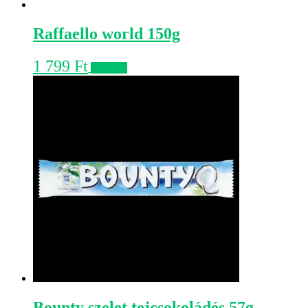
Raffaello world 150g
1 799
Ft
Kosárba
Bounty szelet tejcsokoládés 57g