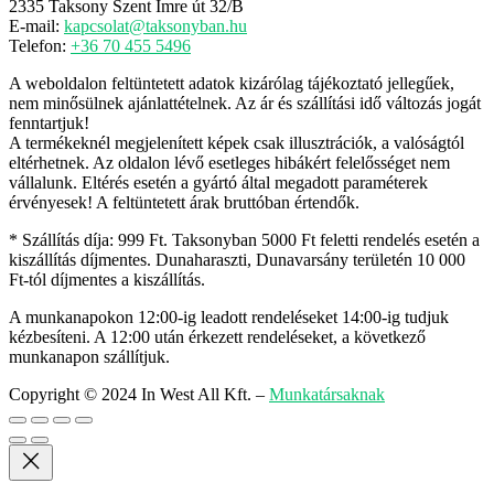
2335 Taksony Szent Imre út 32/B
E-mail:
kapcsolat@taksonyban.hu
Telefon:
+36 70 455 5496
A weboldalon feltüntetett adatok kizárólag tájékoztató jellegűek,
nem minősülnek ajánlattételnek. Az ár és szállítási idő változás jogát
fenntartjuk!
A termékeknél megjelenített képek csak illusztrációk, a valóságtól
eltérhetnek. Az oldalon lévő esetleges hibákért felelősséget nem
vállalunk. Eltérés esetén a gyártó által megadott paraméterek
érvényesek! A feltüntetett árak bruttóban értendők.
* Szállítás díja: 999 Ft. Taksonyban 5000 Ft feletti rendelés esetén a
kiszállítás díjmentes. Dunaharaszti, Dunavarsány területén 10 000
Ft-tól díjmentes a kiszállítás.
A munkanapokon 12:00-ig leadott rendeléseket 14:00-ig tudjuk
kézbesíteni. A 12:00 után érkezett rendeléseket, a következő
munkanapon szállítjuk.
Copyright © 2024 In West All Kft.
–
Munkatársaknak