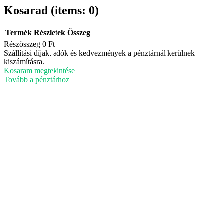
Kosarad
(items: 0)
Termék
Részletek
Összeg
Részösszeg
0 Ft
Termékek
Szállítási díjak, adók és kedvezmények a pénztárnál kerülnek
kiszámításra.
a
Kosaram megtekintése
kosárban
Tovább a pénztárhoz