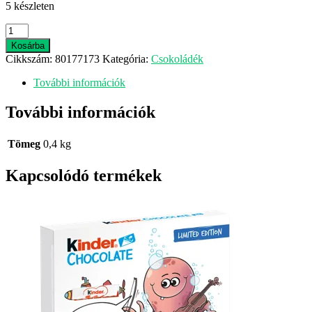
5 készleten
Nutella
Mogyorókrém
Kosárba
400
Cikkszám:
80177173
Kategória:
Csokoládék
g
mennyiség
További információk
További információk
Tömeg
0,4 kg
Kapcsolódó termékek