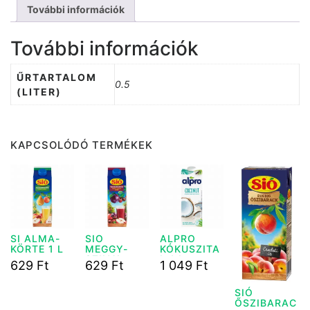
További információk
További információk
ŰRTARTALOM
0.5
(LITER)
KAPCSOLÓDÓ TERMÉKEK
SI ALMA-
SIO
ALPRO
KÖRTE 1 L
MEGGY-
KÓKUSZITA
SZILVA-
L 1 L
629
Ft
629
Ft
1 049
Ft
ALMA 1L
SIÓ
ŐSZIBARAC