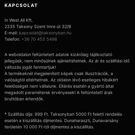
KAPCSOLAT
In West All Kft.
2335 Taksony Szent Imre út 32/B
E-mail:
kapcsolat@taksonyban.hu
Telefon:
+36 70 455 5496
A weboldalon feltüntetett adatok kizárólag tájékoztató
jellegűek, nem minősülnek ajánlattételnek. Az ár és szállítási idő
változás jogát fenntartjuk!
A termékeknél megjelenített képek csak illusztrációk, a
valóságtól eltérhetnek. Az oldalon lévő esetleges hibákért
felelősséget nem vállalunk. Eltérés esetén a gyártó által
megadott paraméterek érvényesek! A feltüntetett árak
bruttóban értendők.
* Szállítás díja: 999 Ft. Taksonyban 5000 Ft feletti rendelés
esetén a kiszállítás díjmentes. Dunaharaszti, Dunavarsány
területén 10 000 Ft-tól díjmentes a kiszállítás.