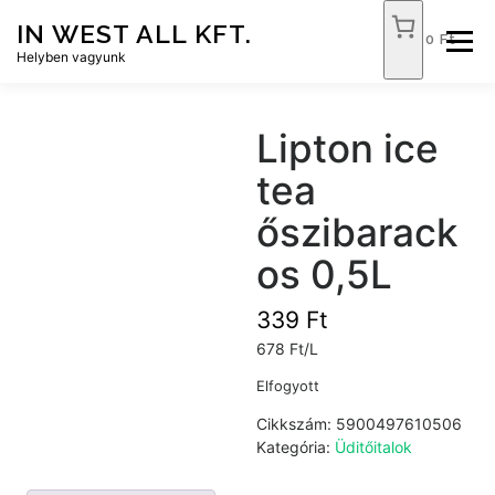
Tovább
IN WEST ALL KFT.
a
0 Ft
Menü
tartalomhoz
Helyben vagyunk
FÓKUSZ ÉLELMISZER
TÓPART ABC
Lipton ice
tea
NEMZETI DOHÁNYBOLT
SZOLGÁLTATÁSOK
őszibarack
os 0,5L
KAPCSOLAT
WEB SHOP
339
Ft
678 Ft/L
Elfogyott
Cikkszám:
5900497610506
Kategória:
Üditőitalok