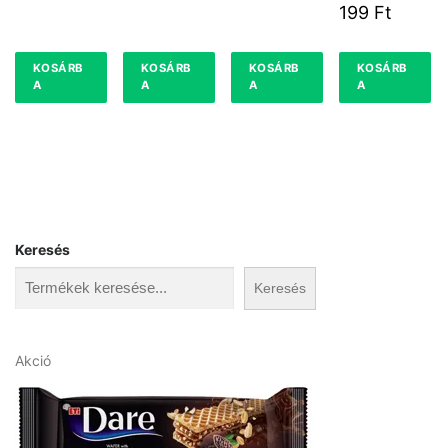
K 0,2 L 20
199
Ft
%
KOSÁRB
KOSÁRB
KOSÁRB
KOSÁRB
A
A
A
A
Keresés
Keresés
A
Akció
k
c
i
ó