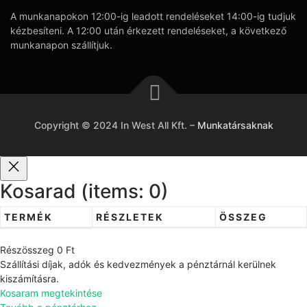
A munkanapokon 12:00-ig leadott rendeléseket 14:00-ig tudjuk
kézbesíteni. A 12:00 után érkezett rendeléseket, a következő
munkanapon szállítjuk.
Copyright © 2024 In West All Kft.
–
Munkatársaknak
Kosarad
(items: 0)
TERMÉK
RÉSZLETEK
ÖSSZEG
T
Részösszeg
0 Ft
e
Szállítási díjak, adók és kedvezmények a pénztárnál kerülnek
r
kiszámításra.
Kosaram megtekintése
m