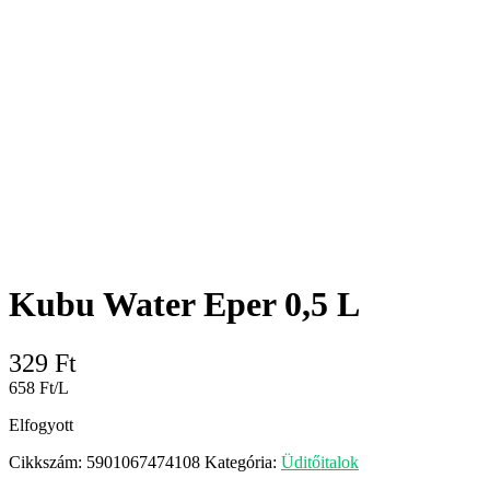
Kubu Water Eper 0,5 L
329
Ft
658 Ft/L
Elfogyott
Cikkszám:
5901067474108
Kategória:
Üditőitalok