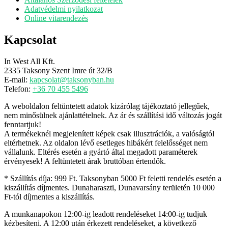
Adatvédelmi nyilatkozat
Online vitarendezés
Kapcsolat
In West All Kft.
2335 Taksony Szent Imre út 32/B
E-mail:
kapcsolat@taksonyban.hu
Telefon:
+36 70 455 5496
A weboldalon feltüntetett adatok kizárólag tájékoztató jellegűek,
nem minősülnek ajánlattételnek. Az ár és szállítási idő változás jogát
fenntartjuk!
A termékeknél megjelenített képek csak illusztrációk, a valóságtól
eltérhetnek. Az oldalon lévő esetleges hibákért felelősséget nem
vállalunk. Eltérés esetén a gyártó által megadott paraméterek
érvényesek! A feltüntetett árak bruttóban értendők.
* Szállítás díja: 999 Ft. Taksonyban 5000 Ft feletti rendelés esetén a
kiszállítás díjmentes. Dunaharaszti, Dunavarsány területén 10 000
Ft-tól díjmentes a kiszállítás.
A munkanapokon 12:00-ig leadott rendeléseket 14:00-ig tudjuk
kézbesíteni. A 12:00 után érkezett rendeléseket, a következő