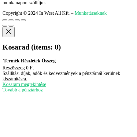
munkanapon szállítjuk.
Copyright © 2024 In West All Kft.
–
Munkatársaknak
Kosarad
(items: 0)
Termék
Részletek
Összeg
Részösszeg
0 Ft
Termékek
Szállítási díjak, adók és kedvezmények a pénztárnál kerülnek
kiszámításra.
a
Kosaram megtekintése
kosárban
Tovább a pénztárhoz