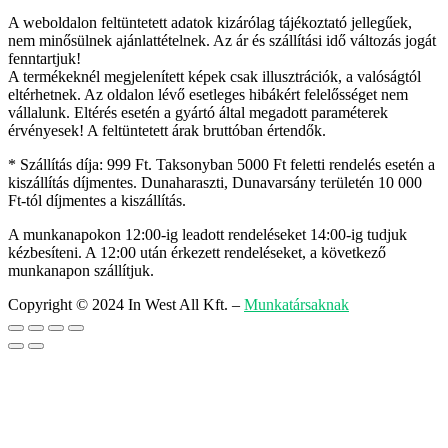
A weboldalon feltüntetett adatok kizárólag tájékoztató jellegűek,
nem minősülnek ajánlattételnek. Az ár és szállítási idő változás jogát
fenntartjuk!
A termékeknél megjelenített képek csak illusztrációk, a valóságtól
eltérhetnek. Az oldalon lévő esetleges hibákért felelősséget nem
vállalunk. Eltérés esetén a gyártó által megadott paraméterek
érvényesek! A feltüntetett árak bruttóban értendők.
* Szállítás díja: 999 Ft. Taksonyban 5000 Ft feletti rendelés esetén a
kiszállítás díjmentes. Dunaharaszti, Dunavarsány területén 10 000
Ft-tól díjmentes a kiszállítás.
A munkanapokon 12:00-ig leadott rendeléseket 14:00-ig tudjuk
kézbesíteni. A 12:00 után érkezett rendeléseket, a következő
munkanapon szállítjuk.
Copyright © 2024 In West All Kft.
–
Munkatársaknak