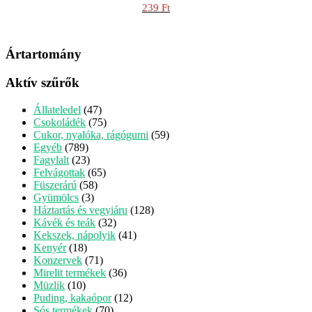
Original
239
Ft
price
Current
was:
price
309 Ft.
is:
Ártartomány
239 Ft.
Aktív szűrők
47
Állateledel
47
termék
75
Csokoládék
75
termék
59
Cukor, nyalóka, rágógumi
59
789
termék
Egyéb
789
termék
23
Fagylalt
23
termék
65
Felvágottak
65
58
termék
Füszerárú
58
3
termék
Gyümölcs
3
termék
128
Háztartás és vegyiáru
128
32
termék
Kávék és teák
32
termék
41
Kekszek, nápolyik
41
18
termék
Kenyér
18
termék
71
Konzervek
71
termék
36
Mirelit termékek
36
10
termék
Müzlik
10
termék
12
Puding, kakaópor
12
70
termék
Sós termékek
70