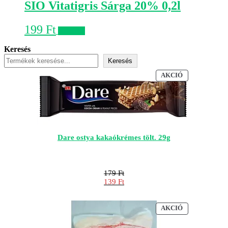
SIO Vitatigris Sárga 20% 0,2l
199
Ft
Kosárba
Keresés
Keresés
AKCIÓS
AKCIÓ
TERMÉK
Dare ostya kakaókrémes tölt. 29g
179
Ft
Original
139
Ft
price
Current
was:
price
179 Ft.
is:
AKCIÓS
AKCIÓ
139 Ft.
TERMÉK