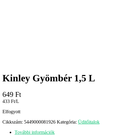
Kinley Gyömbér 1,5 L
649
Ft
433 Ft/L
Elfogyott
Cikkszám:
5449000081926
Kategória:
Üditőitalok
További információk