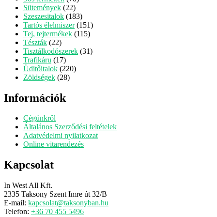
22
termék
Sütemények
22
termék
183
Szeszesitalok
183
termék
151
Tartós élelmiszer
151
115
termék
Tej, tejtermékek
115
22
termék
Tészták
22
termék
31
Tisztálkodószerek
31
17
termék
Trafikáru
17
termék
220
Üditőitalok
220
28
termék
Zöldségek
28
termék
Információk
Cégünkről
Általános Szerződési feltételek
Adatvédelmi nyilatkozat
Online vitarendezés
Kapcsolat
In West All Kft.
2335 Taksony Szent Imre út 32/B
E-mail:
kapcsolat@taksonyban.hu
Telefon:
+36 70 455 5496