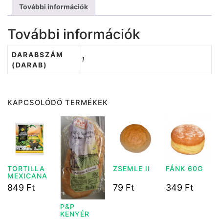
További információk
További információk
DARABSZÁM
1
(DARAB)
KAPCSOLÓDÓ TERMÉKEK
TORTILLA
ZSEMLE II
FÁNK 60G
MEXICANA
LGY
849
Ft
79
Ft
349
Ft
TORTILLA
320G
P&P
KENYÉR