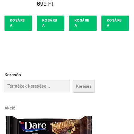
0,5KG
699
Ft
SZELETELT
KOSÁRB
KOSÁRB
KOSÁRB
KOSÁRB
A
A
A
A
Keresés
Keresés
A
Akció
k
c
i
ó