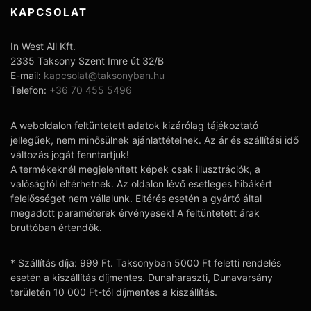
KAPCSOLAT
In West All Kft.
2335 Taksony Szent Imre út 32/B
E-mail:
kapcsolat@taksonyban.hu
Telefon:
+36 70 455 5496
A weboldalon feltüntetett adatok kizárólag tájékoztató
jellegűek, nem minősülnek ajánlattételnek. Az ár és szállítási idő
változás jogát fenntartjuk!
A termékeknél megjelenített képek csak illusztrációk, a
valóságtól eltérhetnek. Az oldalon lévő esetleges hibákért
felelősséget nem vállalunk. Eltérés esetén a gyártó által
megadott paraméterek érvényesek! A feltüntetett árak
bruttóban értendők.
* Szállítás díja: 999 Ft. Taksonyban 5000 Ft feletti rendelés
esetén a kiszállítás díjmentes. Dunaharaszti, Dunavarsány
területén 10 000 Ft-tól díjmentes a kiszállítás.