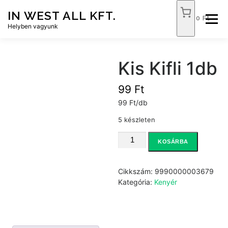
Tovább
IN WEST ALL KFT.
a
0 Ft
Menü
tartalomhoz
Helyben vagyunk
FÓKUSZ ÉLELMISZER
TÓPART ABC
Kis Kifli 1db
99
Ft
NEMZETI DOHÁNYBOLT
SZOLGÁLTATÁSOK
99 Ft/db
5 készleten
KAPCSOLAT
WEB SHOP
Kis
KOSÁRBA
Kifli
1db
mennyiség
Cikkszám:
9990000003679
Kategória:
Kenyér