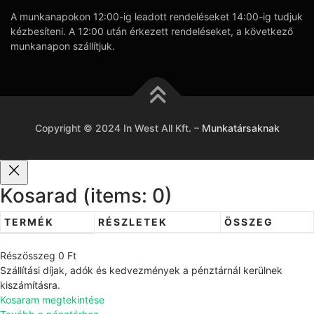
A munkanapokon 12:00-ig leadott rendeléseket 14:00-ig tudjuk
kézbesíteni. A 12:00 után érkezett rendeléseket, a következő
munkanapon szállítjuk.
Copyright © 2024 In West All Kft.
–
Munkatársaknak
Kosarad
(items: 0)
TERMÉK
RÉSZLETEK
ÖSSZEG
T
Részösszeg
0 Ft
e
Szállítási díjak, adók és kedvezmények a pénztárnál kerülnek
r
kiszámításra.
Kosaram megtekintése
m