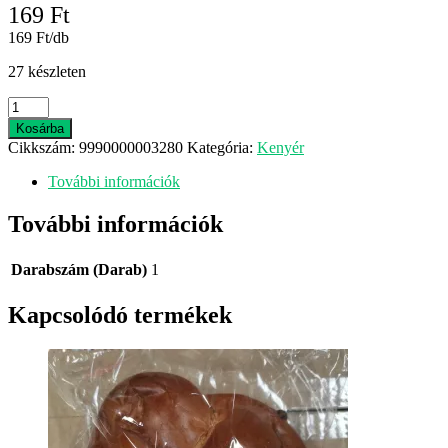
169
Ft
169 Ft/db
27 készleten
Fornetti
Császárzsemle
Kosárba
mennyiség
Cikkszám:
9990000003280
Kategória:
Kenyér
További információk
További információk
Darabszám (Darab)
1
Kapcsolódó termékek