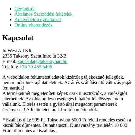
Cégünkről
Általános Szerződési feltételek
Adatvédelmi nyilatkozat
Online vitarendezés
Kapcsolat
In West All Kft.
2335 Taksony Szent Imre út 32/B
E-mail:
kapcsolat@taksonyban.hu
Telefon:
+36 70 455 5496
A weboldalon feltüntetett adatok kizárólag tájékoztató jellegűek,
nem minősülnek ajánlattételnek. Az ár és szállítási idő változás jogát
fenntartjuk!
A termékeknél megjelenített képek csak illusztrációk, a valóságtól
eltérhetnek. Az oldalon lévő esetleges hibákért felelősséget nem
vállalunk. Eltérés esetén a gyártó által megadott paraméterek
érvényesek! A feltüntetett árak bruttóban értendők.
* Szállítás díja: 999 Ft. Taksonyban 5000 Ft feletti rendelés esetén a
kiszállítás díjmentes. Dunaharaszti, Dunavarsány területén 10 000
Ft-tól díjmentes a kiszállítás.