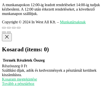
A munkanapokon 12:00-ig leadott rendeléseket 14:00-ig tudjuk
kézbesíteni. A 12:00 után érkezett rendeléseket, a következő
munkanapon szállítjuk.
Copyright © 2024 In West All Kft.
–
Munkatársaknak
Kosarad
(items: 0)
Termék
Részletek
Összeg
Részösszeg
0 Ft
Termékek
Szállítási díjak, adók és kedvezmények a pénztárnál kerülnek
kiszámításra.
a
Kosaram megtekintése
kosárban
Tovább a pénztárhoz