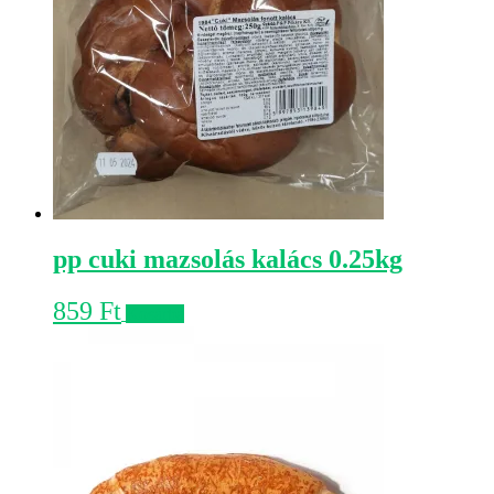
pp cuki mazsolás kalács 0.25kg
859
Ft
Kosárba