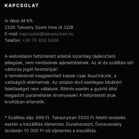
KAPCSOLAT
In West All Kft.
2335 Taksony Szent Imre út 32/B
E-mail:
kapcsolat@taksonyban.hu
Telefon:
+36 70 455 5496
A weboldalon feltüntetett adatok kizárólag tájékoztató
jellegűek, nem minősülnek ajánlattételnek. Az ár és szállítási idő
változás jogát fenntartjuk!
A termékeknél megjelenített képek csak illusztrációk, a
valóságtól eltérhetnek. Az oldalon lévő esetleges hibákért
felelősséget nem vállalunk. Eltérés esetén a gyártó által
megadott paraméterek érvényesek! A feltüntetett árak
bruttóban értendők.
* Szállítás díja: 999 Ft. Taksonyban 5000 Ft feletti rendelés
esetén a kiszállítás díjmentes. Dunaharaszti, Dunavarsány
területén 10 000 Ft-tól díjmentes a kiszállítás.