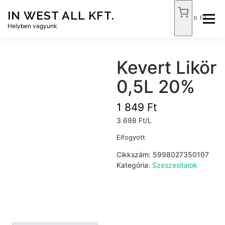
Tovább
IN WEST ALL KFT.
a
0 Ft
Menü
tartalomhoz
Helyben vagyunk
FÓKUSZ ÉLELMISZER
TÓPART ABC
Kevert Likör
0,5L 20%
NEMZETI DOHÁNYBOLT
SZOLGÁLTATÁSOK
1 849
Ft
3 698 Ft/L
KAPCSOLAT
WEB SHOP
Elfogyott
Cikkszám:
5998027350107
Kategória:
Szeszesitalok