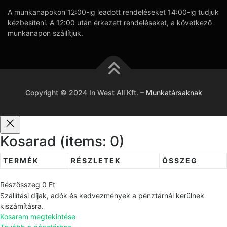
A munkanapokon 12:00-ig leadott rendeléseket 14:00-ig tudjuk
kézbesíteni. A 12:00 után érkezett rendeléseket, a következő
munkanapon szállítjuk.
Copyright © 2024 In West All Kft.
–
Munkatársaknak
Kosarad
(items: 0)
TERMÉK
RÉSZLETEK
ÖSSZEG
T
Részösszeg
0 Ft
e
Szállítási díjak, adók és kedvezmények a pénztárnál kerülnek
r
kiszámításra.
Kosaram megtekintése
m