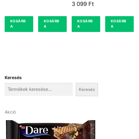
24 %
3 099
Ft
KOSÁRB
KOSÁRB
KOSÁRB
KOSÁRB
A
A
A
A
Keresés
Keresés
A
Akció
k
c
i
ó