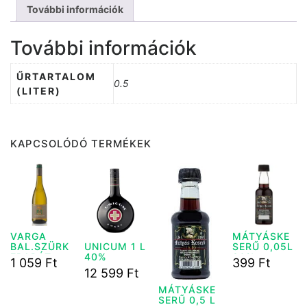
További információk
További információk
ŰRTARTALOM
0.5
(LITER)
KAPCSOLÓDÓ TERMÉKEK
VARGA
MÁTYÁSKE
BAL.SZÜRK
SERŰ 0,05L
UNICUM 1 L
EBARÁT
30%
40%
1 059
Ft
399
Ft
FÉLÉD. 0,75
12 599
Ft
L
MÁTYÁSKE
SERŰ 0,5 L