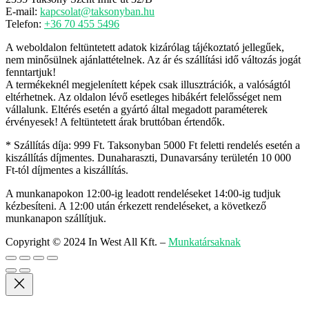
E-mail:
kapcsolat@taksonyban.hu
Telefon:
+36 70 455 5496
A weboldalon feltüntetett adatok kizárólag tájékoztató jellegűek,
nem minősülnek ajánlattételnek. Az ár és szállítási idő változás jogát
fenntartjuk!
A termékeknél megjelenített képek csak illusztrációk, a valóságtól
eltérhetnek. Az oldalon lévő esetleges hibákért felelősséget nem
vállalunk. Eltérés esetén a gyártó által megadott paraméterek
érvényesek! A feltüntetett árak bruttóban értendők.
* Szállítás díja: 999 Ft. Taksonyban 5000 Ft feletti rendelés esetén a
kiszállítás díjmentes. Dunaharaszti, Dunavarsány területén 10 000
Ft-tól díjmentes a kiszállítás.
A munkanapokon 12:00-ig leadott rendeléseket 14:00-ig tudjuk
kézbesíteni. A 12:00 után érkezett rendeléseket, a következő
munkanapon szállítjuk.
Copyright © 2024 In West All Kft.
–
Munkatársaknak