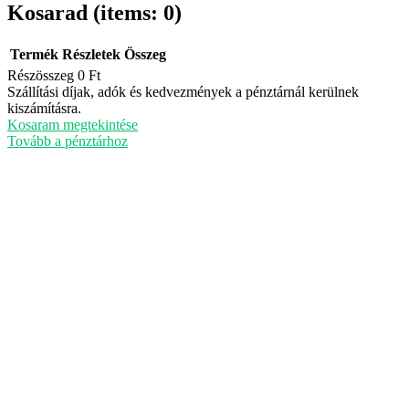
Kosarad
(items: 0)
Termék
Részletek
Összeg
Részösszeg
0 Ft
Termékek
Szállítási díjak, adók és kedvezmények a pénztárnál kerülnek
kiszámításra.
a
Kosaram megtekintése
kosárban
Tovább a pénztárhoz