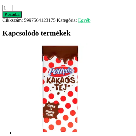
Kelly
gumigyr
Kosárba
100g
Cikkszám:
5997564123175
Kategória:
Egyéb
70
mennyiség
Kapcsolódó termékek