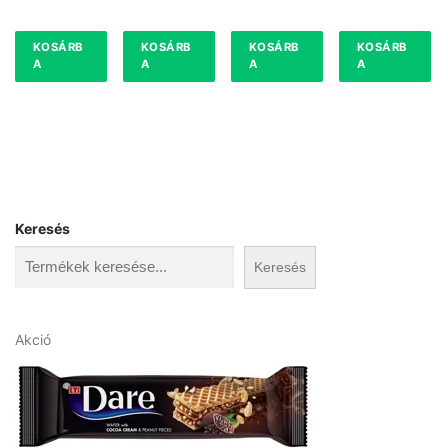
KOSÁRB
KOSÁRB
KOSÁRB
KOSÁRB
A
A
A
A
Keresés
Keresés
A
Akció
k
c
i
ó
s