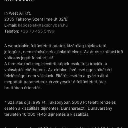
In West All Kft.
2335 Taksony Szent Imre út 32/B
E-mail:
kapcsolat@taksonyban.hu
Telefon:
+36 70 455 5496
A weboldalon feltüntetett adatok kizárólag tájékoztató
jellegűek, nem minősülnek ajánlattételnek. Az ár és szállítási idő
változás jogát fenntartjuk!
A termékeknél megjelenített képek csak illusztrációk, a
valóságtól eltérhetnek. Az oldalon lévő esetleges hibákért
felelősséget nem vállalunk. Eltérés esetén a gyártó által
megadott paraméterek érvényesek! A feltüntetett árak
bruttóban értendők.
* Szállítás díja: 999 Ft. Taksonyban 5000 Ft feletti rendelés
esetén a kiszállítás díjmentes. Dunaharaszti, Dunavarsány
területén 10 000 Ft-tól díjmentes a kiszállítás.