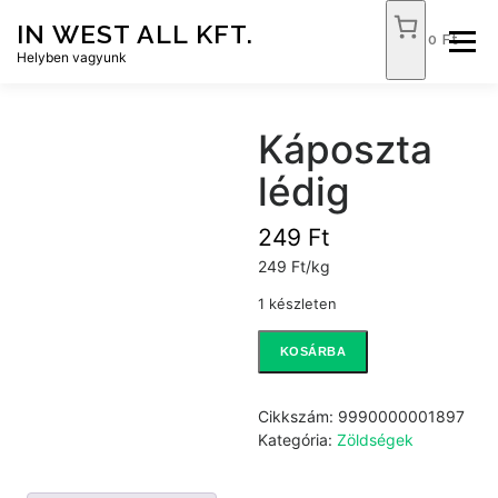
Tovább
IN WEST ALL KFT.
a
0 Ft
Menü
tartalomhoz
Helyben vagyunk
FÓKUSZ ÉLELMISZER
TÓPART ABC
Káposzta
lédig
NEMZETI DOHÁNYBOLT
SZOLGÁLTATÁSOK
249
Ft
249 Ft/kg
KAPCSOLAT
WEB SHOP
1 készleten
Káposzta
KOSÁRBA
lédig
mennyiség
Cikkszám:
9990000001897
Kategória:
Zöldségek