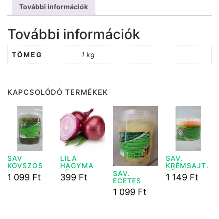
További információk
További információk
TÖMEG
1 kg
KAPCSOLÓDÓ TERMÉKEK
SAV
LILA
SAV.
KOVSZOS
HAGYMA
KRÉMSAJT.
UBORKA
LÉDIG
TÖLT.HAMI
SAV.
1 099
Ft
399
Ft
1 149
Ft
500 G
K PAPRIKA
ECETES
200G
ALMAPAPRI
1 099
Ft
KA CSÍPŐS
500G