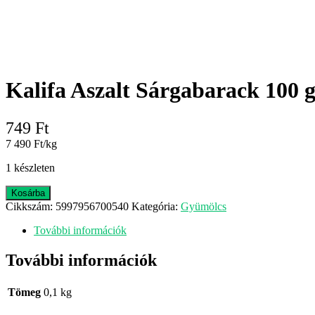
Kalifa Aszalt Sárgabarack 100 
749
Ft
7 490 Ft/kg
1 készleten
Kalifa
Kosárba
Aszalt
Cikkszám:
5997956700540
Kategória:
Gyümölcs
Sárgabarack
100
További információk
g
mennyiség
További információk
Tömeg
0,1 kg