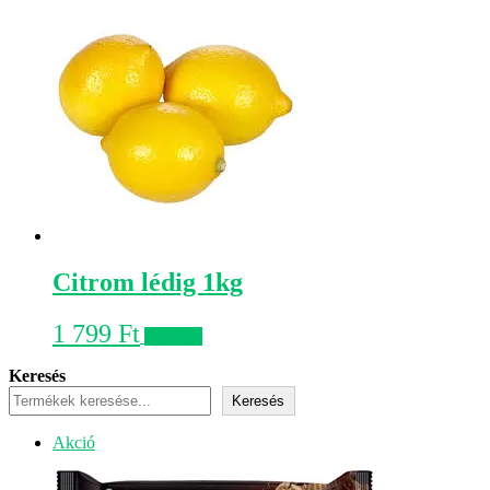
Citrom lédig 1kg
1 799
Ft
Kosárba
Keresés
Keresés
Akciós
Akció
termék