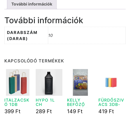
További információk
További információk
DARABSZÁM
10
(DARAB)
KAPCSOLÓDÓ TERMÉKEK
ITALZACSK
HYPO 1L
KELLY
FÜRDŐSZIV
Ó 1DB
CH
BEFŐZŐ
ACS 3DB-
CELOFÁN
OS
399
Ft
289
Ft
149
Ft
419
Ft
40X40CM
4DB