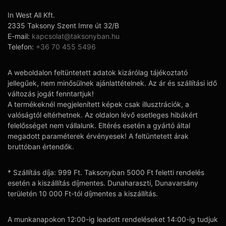
In West All Kft.
2335 Taksony Szent Imre út 32/B
E-mail:
kapcsolat@taksonyban.hu
Telefon:
+36 70 455 5496
A weboldalon feltüntetett adatok kizárólag tájékoztató
jellegűek, nem minősülnek ajánlattételnek. Az ár és szállítási idő
változás jogát fenntartjuk!
A termékeknél megjelenített képek csak illusztrációk, a
valóságtól eltérhetnek. Az oldalon lévő esetleges hibákért
felelősséget nem vállalunk. Eltérés esetén a gyártó által
megadott paraméterek érvényesek! A feltüntetett árak
bruttóban értendők.
* Szállítás díja: 999 Ft. Taksonyban 5000 Ft feletti rendelés
esetén a kiszállítás díjmentes. Dunaharaszti, Dunavarsány
területén 10 000 Ft-tól díjmentes a kiszállítás.
A munkanapokon 12:00-ig leadott rendeléseket 14:00-ig tudjuk