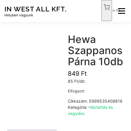
Tovább
IN WEST ALL KFT.
a
0 Ft
Menü
tartalomhoz
Helyben vagyunk
FÓKUSZ ÉLELMISZER
TÓPART ABC
Hewa
Szappanos
NEMZETI DOHÁNYBOLT
SZOLGÁLTATÁSOK
Párna 10db
849
Ft
KAPCSOLAT
WEB SHOP
85 Ft/db
Elfogyott
Cikkszám:
5999535408816
Kategória:
Háztartás és
vegyiáru