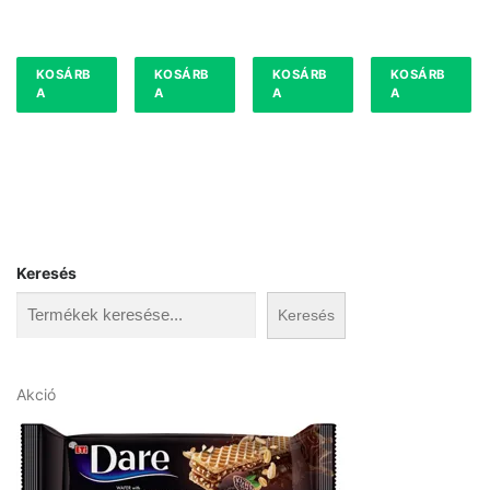
KOSÁRB
KOSÁRB
KOSÁRB
KOSÁRB
A
A
A
A
Keresés
Keresés
A
Akció
k
c
i
ó