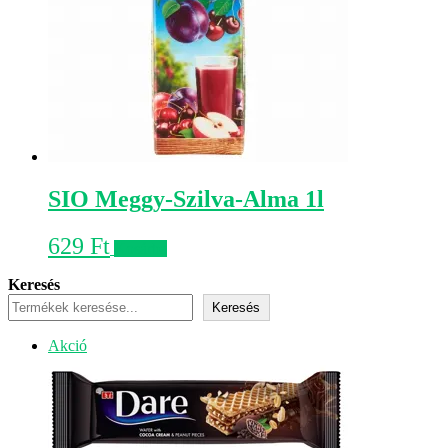
SIO Meggy-Szilva-Alma 1l
629
Ft
Kosárba
Keresés
Keresés
Akciós
Akció
termék