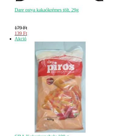
Dare ostya kakaókrémes tölt. 29g
179
Ft
Original
139
Ft
price
Current
Akciós
Akció
was:
price
termék
179 Ft.
is:
139 Ft.