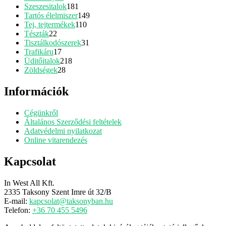
termék
181
Szeszesitalok
181
termék
149
Tartós élelmiszer
149
110
termék
Tej, tejtermékek
110
22
termék
Tészták
22
termék
31
Tisztálkodószerek
31
17
termék
Trafikáru
17
termék
218
Üditőitalok
218
28
termék
Zöldségek
28
termék
Információk
Cégünkről
Általános Szerződési feltételek
Adatvédelmi nyilatkozat
Online vitarendezés
Kapcsolat
In West All Kft.
2335 Taksony Szent Imre út 32/B
E-mail:
kapcsolat@taksonyban.hu
Telefon:
+36 70 455 5496