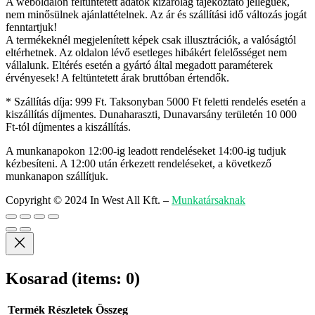
A weboldalon feltüntetett adatok kizárólag tájékoztató jellegűek,
nem minősülnek ajánlattételnek. Az ár és szállítási idő változás jogát
fenntartjuk!
A termékeknél megjelenített képek csak illusztrációk, a valóságtól
eltérhetnek. Az oldalon lévő esetleges hibákért felelősséget nem
vállalunk. Eltérés esetén a gyártó által megadott paraméterek
érvényesek! A feltüntetett árak bruttóban értendők.
* Szállítás díja: 999 Ft. Taksonyban 5000 Ft feletti rendelés esetén a
kiszállítás díjmentes. Dunaharaszti, Dunavarsány területén 10 000
Ft-tól díjmentes a kiszállítás.
A munkanapokon 12:00-ig leadott rendeléseket 14:00-ig tudjuk
kézbesíteni. A 12:00 után érkezett rendeléseket, a következő
munkanapon szállítjuk.
Copyright © 2024 In West All Kft.
–
Munkatársaknak
Kosarad
(items: 0)
Termék
Részletek
Összeg