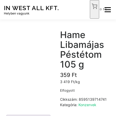
Tovább
IN WEST ALL KFT.
a
0 Ft
Menü
tartalomhoz
Helyben vagyunk
FÓKUSZ ÉLELMISZER
TÓPART ABC
Hame
Libamájas
NEMZETI DOHÁNYBOLT
SZOLGÁLTATÁSOK
Péstétom
105 g
KAPCSOLAT
WEB SHOP
359
Ft
3 419 Ft/kg
Elfogyott
Cikkszám:
8595139714741
Kategória:
Konzervek