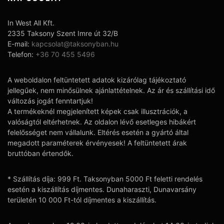
In West All Kft.
2335 Taksony Szent Imre út 32/B
E-mail:
kapcsolat@taksonyban.hu
Telefon:
+36 70 455 5496
A weboldalon feltüntetett adatok kizárólag tájékoztató
jellegűek, nem minősülnek ajánlattételnek. Az ár és szállítási idő
változás jogát fenntartjuk!
A termékeknél megjelenített képek csak illusztrációk, a
valóságtól eltérhetnek. Az oldalon lévő esetleges hibákért
felelősséget nem vállalunk. Eltérés esetén a gyártó által
megadott paraméterek érvényesek! A feltüntetett árak
bruttóban értendők.
* Szállítás díja: 999 Ft. Taksonyban 5000 Ft feletti rendelés
esetén a kiszállítás díjmentes. Dunaharaszti, Dunavarsány
területén 10 000 Ft-tól díjmentes a kiszállítás.