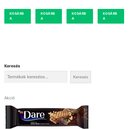
KOSÁRB
KOSÁRB
KOSÁRB
KOSÁRB
A
A
A
A
Keresés
Keresés
A
Akció
k
c
i
ó
s