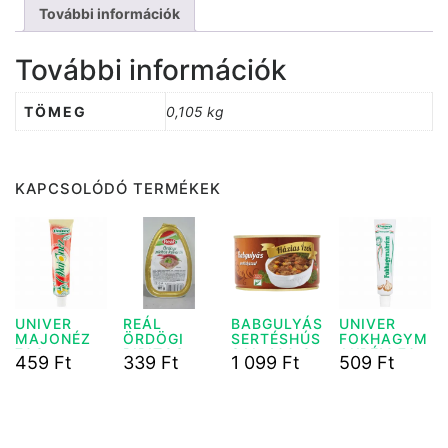
További információk
További információk
TÖMEG
0,105 kg
KAPCSOLÓDÓ TERMÉKEK
UNIVER
REÁL
BABGULYÁS
UNIVER
MAJONÉZ
ÖRDÖGI
SERTÉSHÚS
FOKHAGYM
70G
PIRITOS
SAL 400 G
AKRÉM 70
459
Ft
339
Ft
1 099
Ft
509
Ft
KRÉM 105 G
G