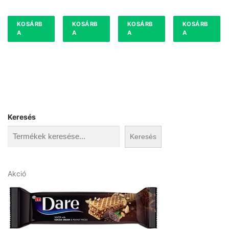
KOSÁRB
KOSÁRB
KOSÁRB
KOSÁRB
A
A
A
A
Keresés
Keresés
A
Akció
k
c
i
ó
s