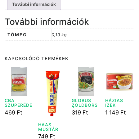
További információk
További információk
TÖMEG
0,19 kg
KAPCSOLÓDÓ TERMÉKEK
CBA
GLOBUS
HÁZIAS
SZUPERÉDE
ZÖLDBORS
ÍZEK
S CSEM.
Ó
BORSOS
469
Ft
319
Ft
1 149
Ft
KUKORICA
BÉBIRÉPÁV
TOKÁNY
285 G
AL 200G
400 G
HAAS
MUSTÁR
ANGOL
749
Ft
200G