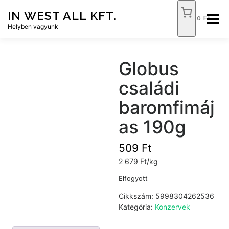
Tovább
IN WEST ALL KFT.
a
0 Ft
Menü
tartalomhoz
Helyben vagyunk
FÓKUSZ ÉLELMISZER
TÓPART ABC
Globus
családi
NEMZETI DOHÁNYBOLT
SZOLGÁLTATÁSOK
baromfimáj
as 190g
KAPCSOLAT
WEB SHOP
509
Ft
2 679 Ft/kg
Elfogyott
Cikkszám:
5998304262536
Kategória:
Konzervek