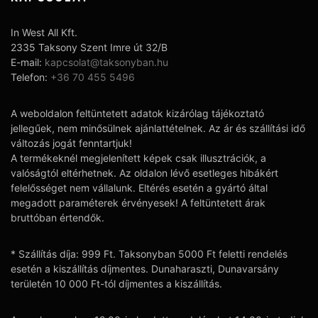
In West All Kft.
2335 Taksony Szent Imre út 32/B
E-mail:
kapcsolat@taksonyban.hu
Telefon:
+36 70 455 5496
A weboldalon feltüntetett adatok kizárólag tájékoztató
jellegűek, nem minősülnek ajánlattételnek. Az ár és szállítási idő
változás jogát fenntartjuk!
A termékeknél megjelenített képek csak illusztrációk, a
valóságtól eltérhetnek. Az oldalon lévő esetleges hibákért
felelősséget nem vállalunk. Eltérés esetén a gyártó által
megadott paraméterek érvényesek! A feltüntetett árak
bruttóban értendők.
* Szállítás díja: 999 Ft. Taksonyban 5000 Ft feletti rendelés
esetén a kiszállítás díjmentes. Dunaharaszti, Dunavarsány
területén 10 000 Ft-tól díjmentes a kiszállítás.