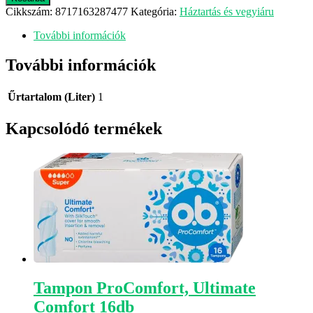
otthon
Cikkszám:
8717163287477
Kategória:
Háztartás és vegyiáru
folyadék
mennyiség
További információk
További információk
Űrtartalom (Liter)
1
Kapcsolódó termékek
Tampon ProComfort, Ultimate
Comfort 16db