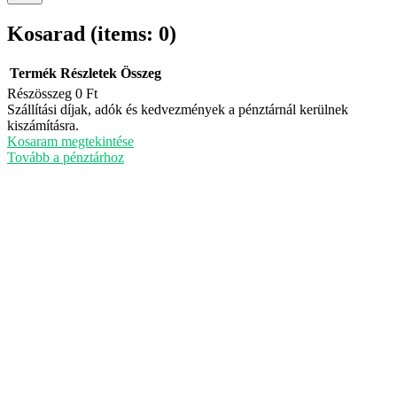
Kosarad
(items: 0)
Termék
Részletek
Összeg
Részösszeg
0 Ft
Termékek
Szállítási díjak, adók és kedvezmények a pénztárnál kerülnek
kiszámításra.
a
Kosaram megtekintése
kosárban
Tovább a pénztárhoz