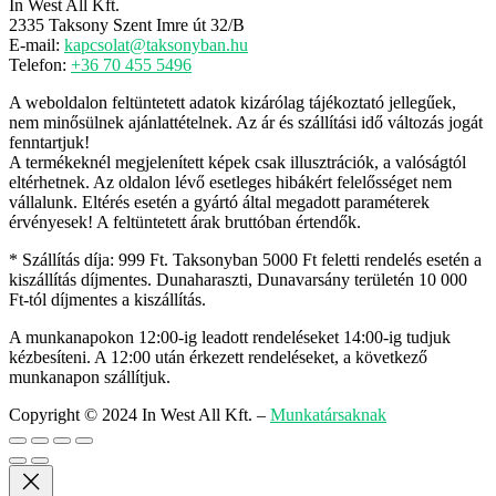
In West All Kft.
2335 Taksony Szent Imre út 32/B
E-mail:
kapcsolat@taksonyban.hu
Telefon:
+36 70 455 5496
A weboldalon feltüntetett adatok kizárólag tájékoztató jellegűek,
nem minősülnek ajánlattételnek. Az ár és szállítási idő változás jogát
fenntartjuk!
A termékeknél megjelenített képek csak illusztrációk, a valóságtól
eltérhetnek. Az oldalon lévő esetleges hibákért felelősséget nem
vállalunk. Eltérés esetén a gyártó által megadott paraméterek
érvényesek! A feltüntetett árak bruttóban értendők.
* Szállítás díja: 999 Ft. Taksonyban 5000 Ft feletti rendelés esetén a
kiszállítás díjmentes. Dunaharaszti, Dunavarsány területén 10 000
Ft-tól díjmentes a kiszállítás.
A munkanapokon 12:00-ig leadott rendeléseket 14:00-ig tudjuk
kézbesíteni. A 12:00 után érkezett rendeléseket, a következő
munkanapon szállítjuk.
Copyright © 2024 In West All Kft.
–
Munkatársaknak