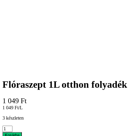
Flóraszept 1L otthon folyadék
1 049
Ft
1 049 Ft/L
3 készleten
Flóraszept
1L
Kosárba