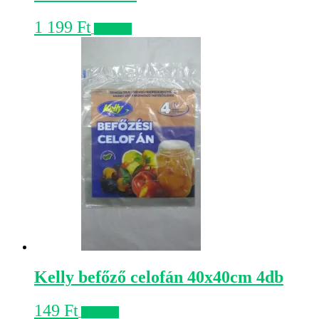
1 199
Ft
Kosárba
Kelly befőző celofán 40x40cm 4db
149
Ft
Kosárba