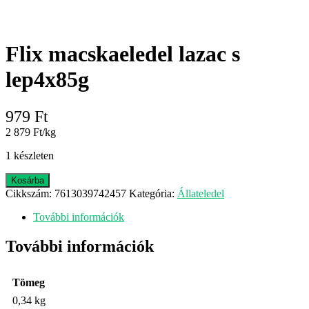
Flix macskaeledel lazac s
lep4x85g
979
Ft
2 879 Ft/kg
1 készleten
Flix
Kosárba
macskaeledel
Cikkszám:
7613039742457
Kategória:
Állateledel
lazac
s
További információk
lep4x85g
mennyiség
További információk
Tömeg
0,34 kg