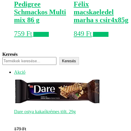
Pedigree
Félix
Schmackos Multi
macskaeledel
mix 86 g
marha s csir4x85g
759
Ft
849
Ft
Kosárba
Kosárba
Keresés
Keresés
Akciós
Akció
termék
Dare ostya kakaókrémes tölt. 29g
179
Ft