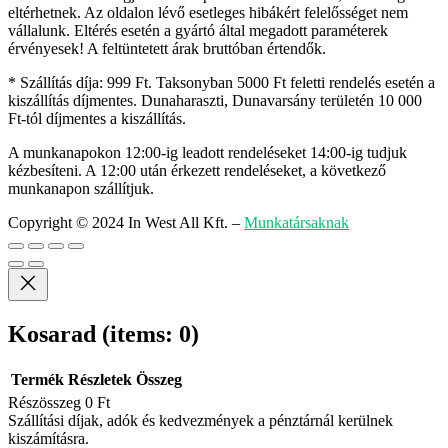
eltérhetnek. Az oldalon lévő esetleges hibákért felelősséget nem
vállalunk. Eltérés esetén a gyártó által megadott paraméterek
érvényesek! A feltüntetett árak bruttóban értendők.
* Szállítás díja: 999 Ft. Taksonyban 5000 Ft feletti rendelés esetén a
kiszállítás díjmentes. Dunaharaszti, Dunavarsány területén 10 000
Ft-tól díjmentes a kiszállítás.
A munkanapokon 12:00-ig leadott rendeléseket 14:00-ig tudjuk
kézbesíteni. A 12:00 után érkezett rendeléseket, a következő
munkanapon szállítjuk.
Copyright © 2024 In West All Kft.
–
Munkatársaknak
Kosarad
(items: 0)
Termék
Részletek
Összeg
Részösszeg
0 Ft
Termékek
Szállítási díjak, adók és kedvezmények a pénztárnál kerülnek
kiszámításra.