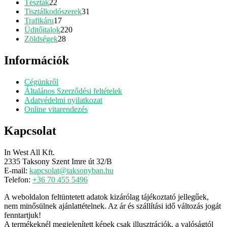
22
termék
Tészták
22
termék
31
Tisztálkodószerek
31
17
termék
Trafikáru
17
termék
220
Üditőitalok
220
28
termék
Zöldségek
28
termék
Információk
Cégünkről
Általános Szerződési feltételek
Adatvédelmi nyilatkozat
Online vitarendezés
Kapcsolat
In West All Kft.
2335 Taksony Szent Imre út 32/B
E-mail:
kapcsolat@taksonyban.hu
Telefon:
+36 70 455 5496
A weboldalon feltüntetett adatok kizárólag tájékoztató jellegűek,
nem minősülnek ajánlattételnek. Az ár és szállítási idő változás jogát
fenntartjuk!
A termékeknél megjelenített képek csak illusztrációk, a valóságtól