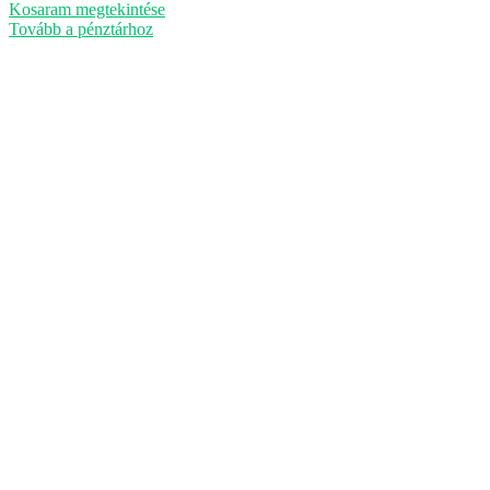
a
Kosaram megtekintése
kosárban
Tovább a pénztárhoz