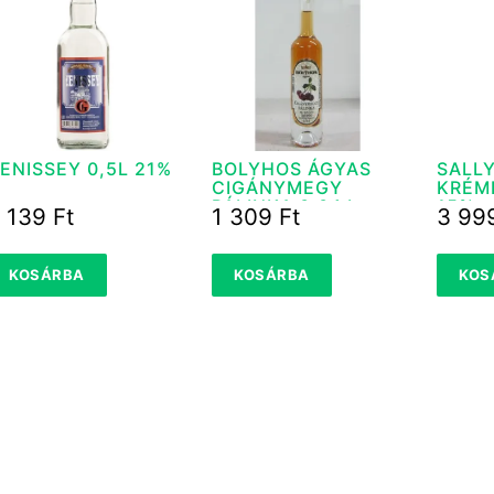
ENISSEY 0,5L 21%
BOLYHOS ÁGYAS
SALL
CIGÁNYMEGY
KRÉML
PÁLINKA 0,04 L
15%
 139
Ft
1 309
Ft
3 99
KOSÁRBA
KOSÁRBA
KOS