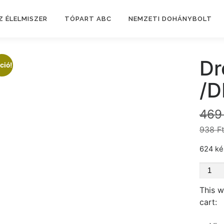
Z ÉLELMISZER
TÓPART ABC
NEMZETI DOHÁNYBOLT
Dr
ció!
/D
46
938 Ft
624 ké
Drehe
Gold
This w
0,5L
cart:
/DRS/
menny