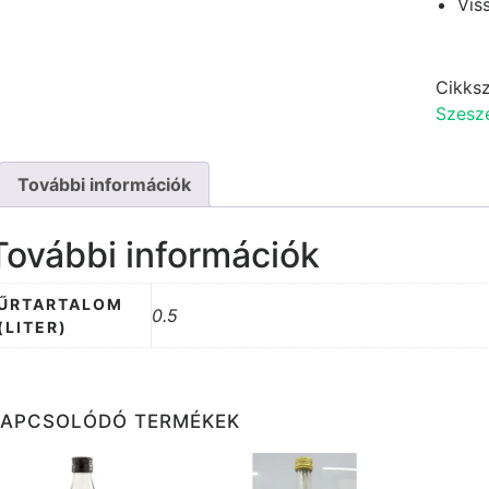
Vis
Cikks
Szesze
További információk
További információk
ŰRTARTALOM
0.5
(LITER)
KAPCSOLÓDÓ TERMÉKEK