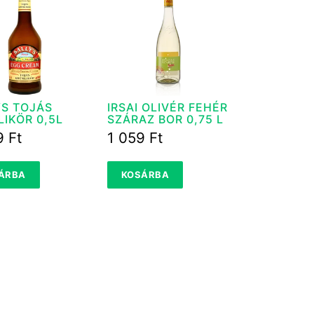
YS TOJÁS
IRSAI OLIVÉR FEHÉR
IKÖR 0,5L
SZÁRAZ BOR 0,75 L
9
Ft
1 059
Ft
ÁRBA
KOSÁRBA