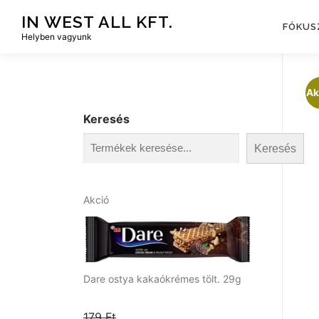
Tovább
IN WEST ALL KFT.
a
FÓKUS
Helyben vagyunk
tartalomhoz
Ak
Keresés
Keresés
A
Akció
k
c
i
ó
s
Dare ostya kakaókrémes tölt. 29g
t
e
179
Ft
r