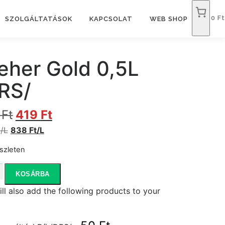
0 Ft
SZOLGÁLTATÁSOK
KAPCSOLAT
WEB SHOP
eher Gold 0,5L
RS/
O
C
9
Ft
419
Ft
r
u
/L
838 Ft/L
i
r
g
r
szleten
i
e
r
n
n
KOSÁRBA
a
t
ill also add the following products to your
l
p
p
r
iség
r
i