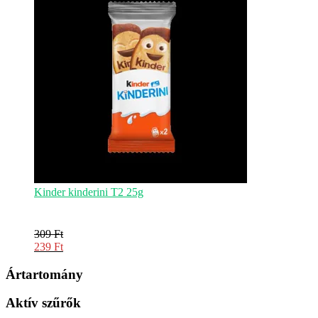
229 Ft.
Kinder kinderini T2 25g
309
Ft
Original
239
Ft
price
Current
was:
price
Ártartomány
309 Ft.
is:
239 Ft.
Aktív szűrők