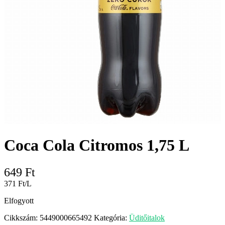
Coca Cola Citromos 1,75 L
649
Ft
371 Ft/L
Elfogyott
Cikkszám:
5449000665492
Kategória:
Üditőitalok