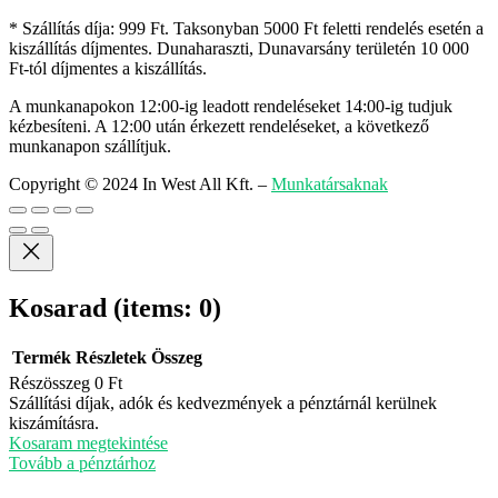
* Szállítás díja: 999 Ft. Taksonyban 5000 Ft feletti rendelés esetén a
kiszállítás díjmentes. Dunaharaszti, Dunavarsány területén 10 000
Ft-tól díjmentes a kiszállítás.
A munkanapokon 12:00-ig leadott rendeléseket 14:00-ig tudjuk
kézbesíteni. A 12:00 után érkezett rendeléseket, a következő
munkanapon szállítjuk.
Copyright © 2024 In West All Kft.
–
Munkatársaknak
Kosarad
(items: 0)
Termék
Részletek
Összeg
Részösszeg
0 Ft
Termékek
Szállítási díjak, adók és kedvezmények a pénztárnál kerülnek
kiszámításra.
a
Kosaram megtekintése
kosárban
Tovább a pénztárhoz