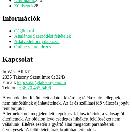
termék
220
Üditőitalok
220
28
termék
Zöldségek
28
termék
Információk
Cégünkről
Általános Szerződési feltételek
Adatvédelmi nyilatkozat
Online vitarendezés
Kapcsolat
In West All Kft.
2335 Taksony Szent Imre út 32/B
E-mail:
kapcsolat@taksonyban.hu
Telefon:
+36 70 455 5496
A weboldalon feltüntetett adatok kizárólag tájékoztató jellegűek,
nem minősülnek ajánlattételnek. Az ár és szállítási idő változás jogát
fenntartjuk!
A termékeknél megjelenített képek csak illusztrációk, a valóságtól
eltérhetnek. Az oldalon lévő esetleges hibákért felelősséget nem
vállalunk. Eltérés esetén a gyártó által megadott paraméterek
érvényesek! A feltüntetett árak bruttóban értendők.