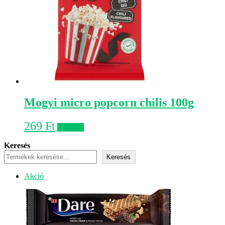
Mogyi micro popcorn chilis 100g
269
Ft
Kosárba
Keresés
Keresés
Akciós
Akció
termék