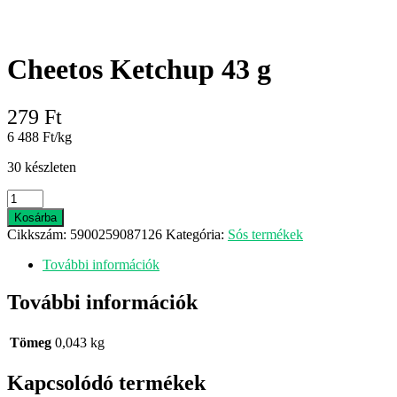
Cheetos Ketchup 43 g
279
Ft
6 488 Ft/kg
30 készleten
Cheetos
Ketchup
Kosárba
43
Cikkszám:
5900259087126
Kategória:
Sós termékek
g
mennyiség
További információk
További információk
Tömeg
0,043 kg
Kapcsolódó termékek