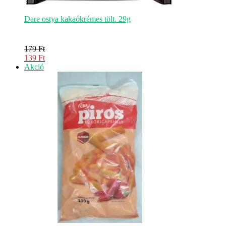
Dare ostya kakaókrémes tölt. 29g
179
Ft
Original
139
Ft
price
Current
Akciós
Akció
was:
price
termék
179 Ft.
is:
139 Ft.