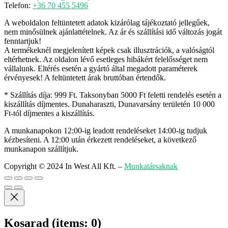
Telefon:
+36 70 455 5496
A weboldalon feltüntetett adatok kizárólag tájékoztató jellegűek,
nem minősülnek ajánlattételnek. Az ár és szállítási idő változás jogát
fenntartjuk!
A termékeknél megjelenített képek csak illusztrációk, a valóságtól
eltérhetnek. Az oldalon lévő esetleges hibákért felelősséget nem
vállalunk. Eltérés esetén a gyártó által megadott paraméterek
érvényesek! A feltüntetett árak bruttóban értendők.
* Szállítás díja: 999 Ft. Taksonyban 5000 Ft feletti rendelés esetén a
kiszállítás díjmentes. Dunaharaszti, Dunavarsány területén 10 000
Ft-tól díjmentes a kiszállítás.
A munkanapokon 12:00-ig leadott rendeléseket 14:00-ig tudjuk
kézbesíteni. A 12:00 után érkezett rendeléseket, a következő
munkanapon szállítjuk.
Copyright © 2024 In West All Kft.
–
Munkatársaknak
Kosarad
(items: 0)