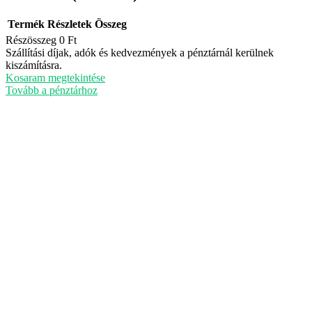
Termék
Részletek
Összeg
Részösszeg
0 Ft
Termékek
Szállítási díjak, adók és kedvezmények a pénztárnál kerülnek
kiszámításra.
a
Kosaram megtekintése
kosárban
Tovább a pénztárhoz