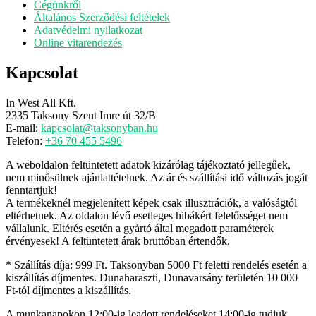
Cégünkről
Általános Szerződési feltételek
Adatvédelmi nyilatkozat
Online vitarendezés
Kapcsolat
In West All Kft.
2335 Taksony Szent Imre út 32/B
E-mail:
kapcsolat@taksonyban.hu
Telefon:
+36 70 455 5496
A weboldalon feltüntetett adatok kizárólag tájékoztató jellegűek,
nem minősülnek ajánlattételnek. Az ár és szállítási idő változás jogát
fenntartjuk!
A termékeknél megjelenített képek csak illusztrációk, a valóságtól
eltérhetnek. Az oldalon lévő esetleges hibákért felelősséget nem
vállalunk. Eltérés esetén a gyártó által megadott paraméterek
érvényesek! A feltüntetett árak bruttóban értendők.
* Szállítás díja: 999 Ft. Taksonyban 5000 Ft feletti rendelés esetén a
kiszállítás díjmentes. Dunaharaszti, Dunavarsány területén 10 000
Ft-tól díjmentes a kiszállítás.
A munkanapokon 12:00-ig leadott rendeléseket 14:00-ig tudjuk