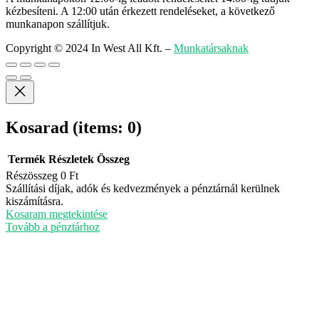
kézbesíteni. A 12:00 után érkezett rendeléseket, a következő
munkanapon szállítjuk.
Copyright © 2024 In West All Kft.
–
Munkatársaknak
Kosarad
(items: 0)
Termék
Részletek
Összeg
Részösszeg
0 Ft
Termékek
Szállítási díjak, adók és kedvezmények a pénztárnál kerülnek
kiszámításra.
a
Kosaram megtekintése
kosárban
Tovább a pénztárhoz