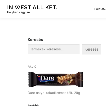
Tovább
IN WEST ALL KFT.
a
FÓKUS
Helyben vagyunk
tartalomhoz
Keresés
Keresés
A
Akció
k
c
i
ó
s
Dare ostya kakaókrémes tölt. 29g
t
e
179
Ft
r