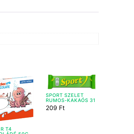
SPORT SZELET
RUMOS-KAKAÓS 31
G
209
Ft
R T4
OLÁDÉ 50G