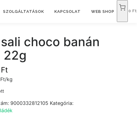
0 Ft
SZOLGÁLTATÁSOK
KAPCSOLAT
WEB SHOP
sali choco banán
 22g
9
Ft
Ft/kg
tt
zám:
9000332812105
Kategória:
ládék