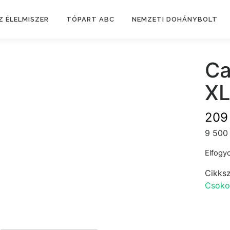
Z ÉLELMISZER
TÓPART ABC
NEMZETI DOHÁNYBOLT
Ca
XL
20
9 500 
Elfogyo
Cikks
Csoko