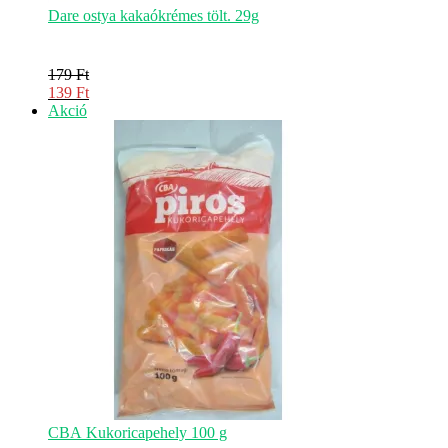
Dare ostya kakaókrémes tölt. 29g
179
Ft
Original
139
Ft
price
Current
Akciós
Akció
was:
price
termék
179 Ft.
is:
139 Ft.
CBA Kukoricapehely 100 g