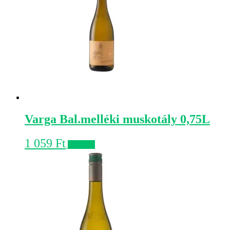
Varga Bal.melléki muskotály 0,75L
1 059
Ft
Kosárba