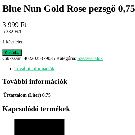
Blue Nun Gold Rose pezsgő 0,7
3 999
Ft
5 332 Ft/L
1 készleten
Blue
Kosárba
Nun
Cikkszám:
4022025379035
Kategória:
Szeszesitalok
Gold
Rose
További információk
pezsgő
0,75L
További információk
mennyiség
Űrtartalom (Liter)
0.75
Kapcsolódó termékek