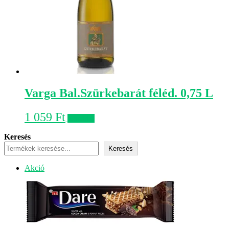
Varga Bal.Szürkebarát féléd. 0,75 L
1 059
Ft
Kosárba
Keresés
Keresés
Akciós
Akció
termék