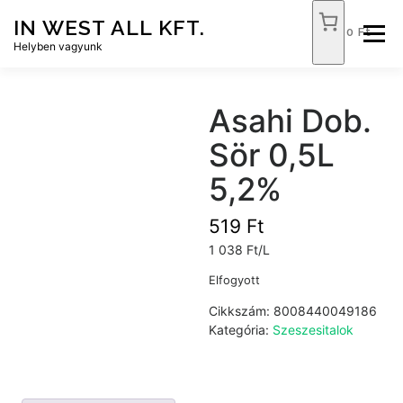
Tovább
IN WEST ALL KFT.
a
0 Ft
Menü
tartalomhoz
Helyben vagyunk
FÓKUSZ ÉLELMISZER
TÓPART ABC
Asahi Dob.
Sör 0,5L
NEMZETI DOHÁNYBOLT
SZOLGÁLTATÁSOK
5,2%
519
Ft
KAPCSOLAT
WEB SHOP
1 038 Ft/L
Elfogyott
Cikkszám:
8008440049186
Kategória:
Szeszesitalok