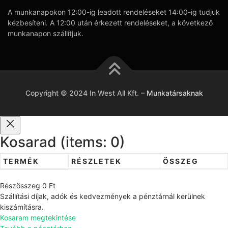
A munkanapokon 12:00-ig leadott rendeléseket 14:00-ig tudjuk
kézbesíteni. A 12:00 után érkezett rendeléseket, a következő
munkanapon szállítjuk.
Copyright © 2024 In West All Kft.
–
Munkatársaknak
Kosarad
(items: 0)
TERMÉK
RÉSZLETEK
ÖSSZEG
T
Részösszeg
0 Ft
e
Szállítási díjak, adók és kedvezmények a pénztárnál kerülnek
r
kiszámításra.
Kosaram megtekintése
m