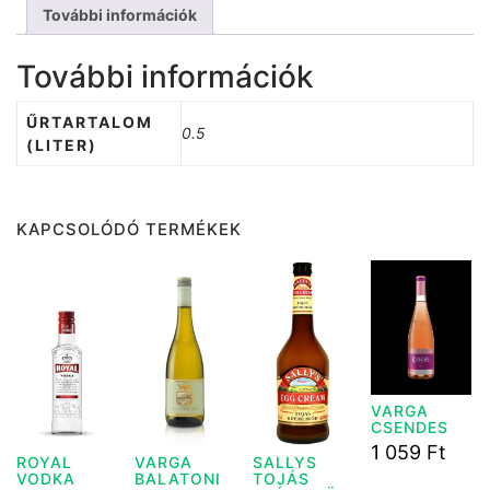
További információk
További információk
ŰRTARTALOM
0.5
(LITER)
KAPCSOLÓDÓ TERMÉKEK
VARGA
CSENDES
ROSE
1 059
Ft
SZÁRAZ
ROYAL
VARGA
SALLYS
BOR 0,75L
VODKA
BALATONI
TOJÁS