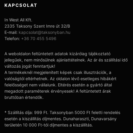
KAPCSOLAT
In West All Kft.
2335 Taksony Szent Imre út 32/B
E-mail:
kapcsolat@taksonyban.hu
Telefon:
+36 70 455 5496
A weboldalon feltüntetett adatok kizárólag tájékoztató
jellegűek, nem minősülnek ajánlattételnek. Az ár és szállítási idő
változás jogát fenntartjuk!
A termékeknél megjelenített képek csak illusztrációk, a
valóságtól eltérhetnek. Az oldalon lévő esetleges hibákért
felelősséget nem vállalunk. Eltérés esetén a gyártó által
megadott paraméterek érvényesek! A feltüntetett árak
bruttóban értendők.
* Szállítás díja: 999 Ft. Taksonyban 5000 Ft feletti rendelés
esetén a kiszállítás díjmentes. Dunaharaszti, Dunavarsány
területén 10 000 Ft-tól díjmentes a kiszállítás.