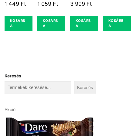
0,2L 37,5%
OLASZRIZLI
KRÉMLIKÖR
1 449
Ft
1 059
Ft
3 999
Ft
NG 0,75L
0,5L 15%
KOSÁRB
KOSÁRB
KOSÁRB
KOSÁRB
A
A
A
A
Keresés
Keresés
A
Akció
k
c
i
ó