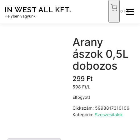
Tovább
IN WEST ALL KFT.
a
0 Ft
Menü
tartalomhoz
Helyben vagyunk
FÓKUSZ ÉLELMISZER
TÓPART ABC
Arany
ászok 0,5L
NEMZETI DOHÁNYBOLT
SZOLGÁLTATÁSOK
dobozos
299
Ft
KAPCSOLAT
WEB SHOP
598 Ft/L
Elfogyott
Cikkszám:
5998817310106
Kategória:
Szeszesitalok