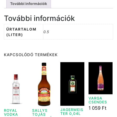
További információk
További információk
ŰRTARTALOM
0.5
(LITER)
KAPCSOLÓDÓ TERMÉKEK
VARGA
CSENDES
ROSE
1 059
Ft
JAGERMEIS
SZÁRAZ
ROYAL
SALLYS
TER 0,04L
BOR 0,75L
VODKA
TOJÁS