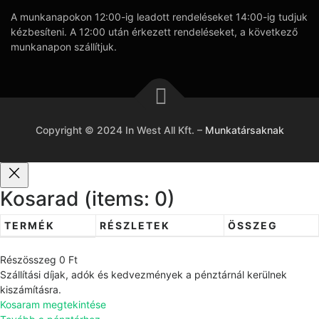
A munkanapokon 12:00-ig leadott rendeléseket 14:00-ig tudjuk
kézbesíteni. A 12:00 után érkezett rendeléseket, a következő
munkanapon szállítjuk.
Copyright © 2024 In West All Kft.
–
Munkatársaknak
Kosarad
(items: 0)
TERMÉK
RÉSZLETEK
ÖSSZEG
T
Részösszeg
0 Ft
e
Szállítási díjak, adók és kedvezmények a pénztárnál kerülnek
r
kiszámításra.
Kosaram megtekintése
m