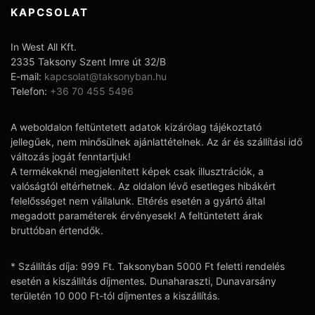
KAPCSOLAT
In West All Kft.
2335 Taksony Szent Imre út 32/B
E-mail:
kapcsolat@taksonyban.hu
Telefon:
+36 70 455 5496
A weboldalon feltüntetett adatok kizárólag tájékoztató
jellegűek, nem minősülnek ajánlattételnek. Az ár és szállítási idő
változás jogát fenntartjuk!
A termékeknél megjelenített képek csak illusztrációk, a
valóságtól eltérhetnek. Az oldalon lévő esetleges hibákért
felelősséget nem vállalunk. Eltérés esetén a gyártó által
megadott paraméterek érvényesek! A feltüntetett árak
bruttóban értendők.
* Szállítás díja: 999 Ft. Taksonyban 5000 Ft feletti rendelés
esetén a kiszállítás díjmentes. Dunaharaszti, Dunavarsány
területén 10 000 Ft-tól díjmentes a kiszállítás.