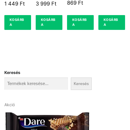
35%
0,2L 37,5%
KRÉMLIKÖR
869
Ft
1 449
Ft
3 999
Ft
0,5L 15%
KOSÁRB
KOSÁRB
KOSÁRB
KOSÁRB
A
A
A
A
Keresés
Keresés
A
Akció
k
c
i
ó