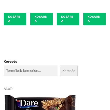
KOSÁRB
KOSÁRB
KOSÁRB
KOSÁRB
A
A
A
A
Keresés
Keresés
A
Akció
k
c
i
ó