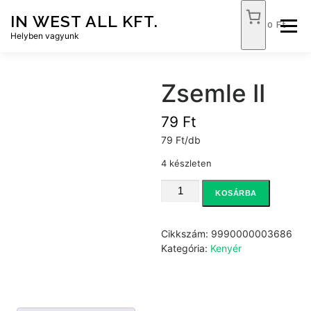
Tovább
IN WEST ALL KFT.
a
0 Ft
Menü
tartalomhoz
Helyben vagyunk
FÓKUSZ ÉLELMISZER
TÓPART ABC
Zsemle II
79
Ft
NEMZETI DOHÁNYBOLT
SZOLGÁLTATÁSOK
79 Ft/db
4 készleten
KAPCSOLAT
WEB SHOP
Zsemle
KOSÁRBA
II
mennyiség
Cikkszám:
9990000003686
Kategória:
Kenyér