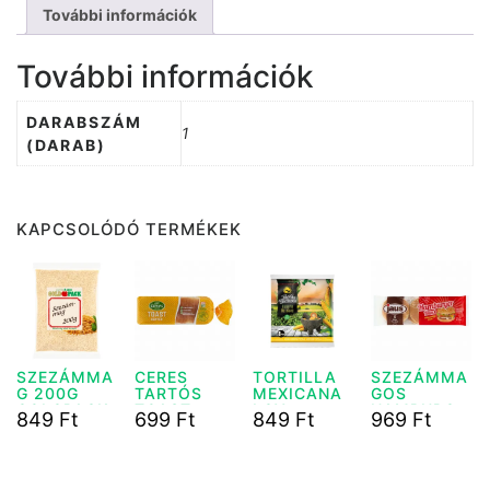
További információk
További információk
DARABSZÁM
1
(DARAB)
KAPCSOLÓDÓ TERMÉKEK
SZEZÁMMA
CERES
TORTILLA
SZEZÁMMA
G 200G
TARTÓS
MEXICANA
GOS
GOLGPACK
TOAST
LGY
HAMBURGE
849
Ft
699
Ft
849
Ft
969
Ft
KENYÉR
TORTILLA
R 6DB-OS
500 G
320G