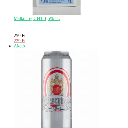
Malko Tej UHT 1,5% 1L
259
Ft
Original
229
Ft
price
Current
Akciós
Akció
was:
price
termék
259 Ft.
is:
229 Ft.