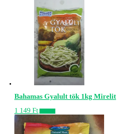
Bahamas Gyalult tök 1kg Mirelit
1 149
Ft
Kosárba