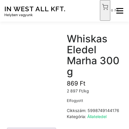
Tovább
IN WEST ALL KFT.
a
0 Ft
Menü
tartalomhoz
Helyben vagyunk
FÓKUSZ ÉLELMISZER
TÓPART ABC
Whiskas
Eledel
NEMZETI DOHÁNYBOLT
SZOLGÁLTATÁSOK
Marha 300
g
KAPCSOLAT
WEB SHOP
869
Ft
2 897 Ft/kg
Elfogyott
Cikkszám:
5998749144176
Kategória:
Állateledel