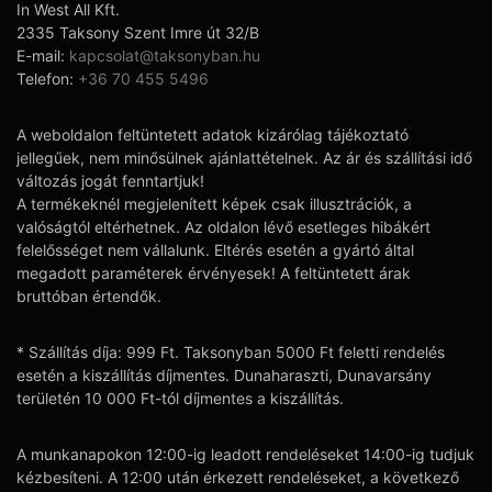
In West All Kft.
2335 Taksony Szent Imre út 32/B
E-mail:
kapcsolat@taksonyban.hu
Telefon:
+36 70 455 5496
A weboldalon feltüntetett adatok kizárólag tájékoztató
jellegűek, nem minősülnek ajánlattételnek. Az ár és szállítási idő
változás jogát fenntartjuk!
A termékeknél megjelenített képek csak illusztrációk, a
valóságtól eltérhetnek. Az oldalon lévő esetleges hibákért
felelősséget nem vállalunk. Eltérés esetén a gyártó által
megadott paraméterek érvényesek! A feltüntetett árak
bruttóban értendők.
* Szállítás díja: 999 Ft. Taksonyban 5000 Ft feletti rendelés
esetén a kiszállítás díjmentes. Dunaharaszti, Dunavarsány
területén 10 000 Ft-tól díjmentes a kiszállítás.
A munkanapokon 12:00-ig leadott rendeléseket 14:00-ig tudjuk
kézbesíteni. A 12:00 után érkezett rendeléseket, a következő