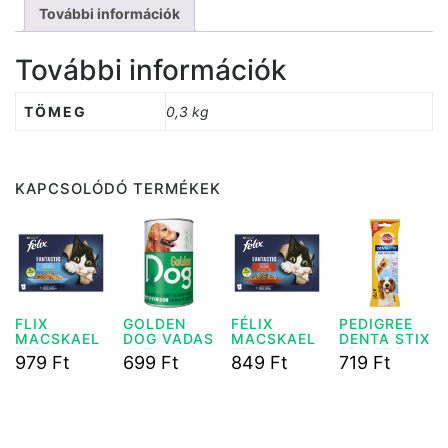
További információk
További információk
TÖMEG
0,3 kg
KAPCSOLÓDÓ TERMÉKEK
FLIX
GOLDEN
FÉLIX
PEDIGREE
MACSKAEL
DOG VADAS
MACSKAEL
DENTA STIX
EDEL
KUTYAEL.
EDEL
3DB 77G
979
Ft
699
Ft
849
Ft
719
Ft
LAZAC S
1240 G
MARHA S
LEP4X85G
CSIR4X85G