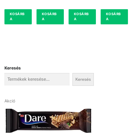
KOSÁRB
KOSÁRB
KOSÁRB
KOSÁRB
A
A
A
A
Keresés
Keresés
A
Akció
k
c
i
ó
s